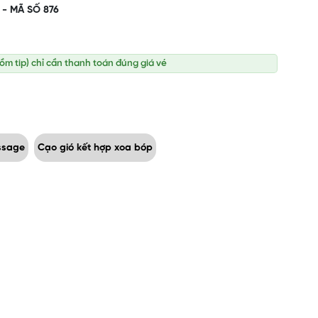
 - MÃ SỐ 876
gồm tip) chỉ cần thanh toán đúng giá vé
ssage
Cạo gió kết hợp xoa bóp