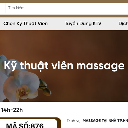
Chọn Kỹ Thuật Viên
Tuyển Dụng KTV
Dịc
Kỹ thuật viên massage
 14h-22h
Dịch vụ:
MASSAGE TẠI NHÀ TP.HN