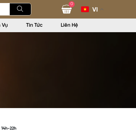
0
VI
h Vụ
Tin Tức
Liên Hệ
 14h-22h