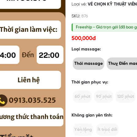
Loại vé:
VÉ CHỌN KỸ THUẬT VIÊN
SKU:
876
Freeship - Giá trọn gói (đã bao 
500,000đ
Loại massage:
Thái massage
Thuỵ Điển ma
Thời gian phục vụ:
60 phút
90 phút
120 phút
Không gian yên tĩnh:
Yên lặng
Ít trao đổi