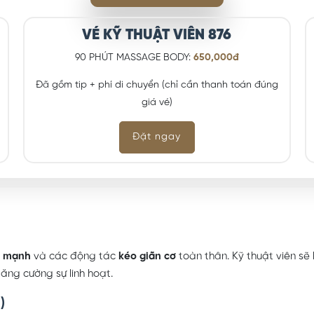
VÉ KỸ THUẬT VIÊN 876
90 PHÚT MASSAGE BODY:
650,000đ
Đã gồm tip + phí di chuyển (chỉ cần thanh toán đúng
giá vé)
Đặt ngay
c mạnh
và các động tác
kéo giãn cơ
toàn thân. Kỹ thuật viên sẽ
ăng cường sự linh hoạt.
)