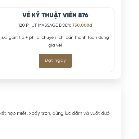
VÉ KỸ THUẬT VIÊN 876
120 PHÚT MASSAGE BODY:
750,000đ
Đã gồm tip + phí di chuyển (chỉ cần thanh toán đúng
giá vé)
Đặt ngay
 kết hợp miết, xoáy tròn, dùng lực đầm và vuốt đuổi