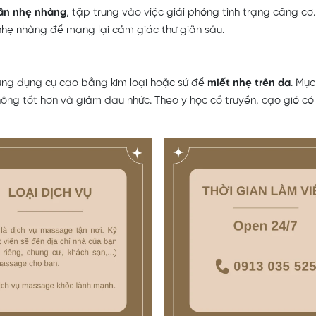
ân nhẹ nhàng
, tập trung vào việc giải phóng tình trạng căng c
 nhẹ nhàng để mang lại cảm giác thư giãn sâu.
dụng dụng cụ cạo bằng kim loại hoặc sứ để
miết nhẹ trên da
. Mục
hông tốt hơn và giảm đau nhức. Theo y học cổ truyền, cạo gió có 