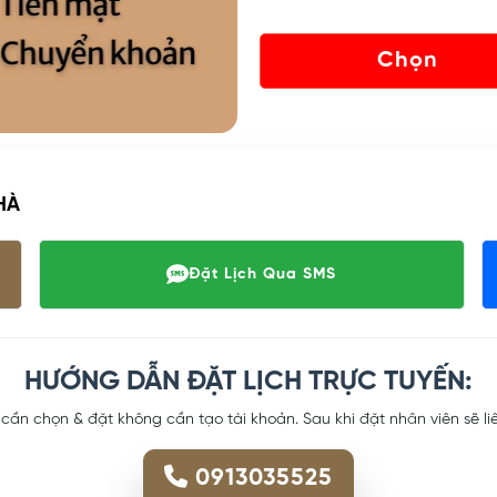
Chọn
HÀ
Đặt Lịch Qua SMS
HƯỚNG DẪN ĐẶT LỊCH TRỰC TUYẾN:
 cần chọn & đặt không cần tạo tài khoản. Sau khi đặt nhân viên sẽ l
0913035525