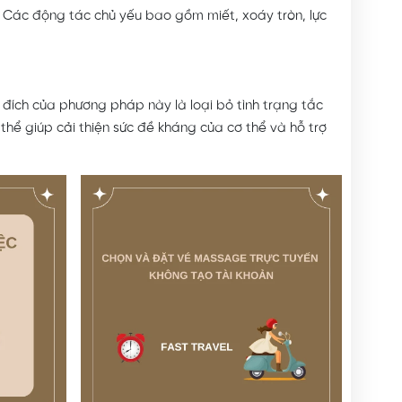
ơ. Các động tác chủ yếu bao gồm miết, xoáy tròn, lực
 đích của phương pháp này là loại bỏ tình trạng tắc
thể giúp cải thiện sức đề kháng của cơ thể và hỗ trợ