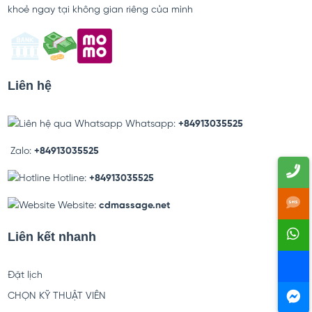
khoẻ ngay tại không gian riêng của mình
Liên hệ
Whatsapp:
+84913035525
Zalo:
+84913035525
Hotline:
+84913035525
Website:
cdmassage.net
Liên kết nhanh
Đặt lịch
CHỌN KỸ THUẬT VIÊN