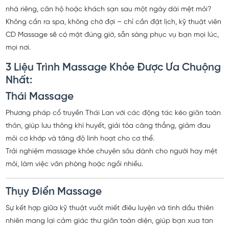
Bạn đang cần một giải pháp massage khỏe chuyên sâu ngay tại
nhà riêng, căn hộ hoặc khách sạn sau một ngày dài mệt mỏi?
Không cần ra spa, không chờ đợi – chỉ cần đặt lịch, kỹ thuật viên
CD Massage sẽ có mặt đúng giờ, sẵn sàng phục vụ bạn mọi lúc,
mọi nơi.
3 Liệu Trình Massage Khỏe Được Ưa Chuộng
Nhất:
Thái Massage
Phương pháp cổ truyền Thái Lan với các động tác kéo giãn toàn
thân, giúp lưu thông khí huyết, giải tỏa căng thẳng, giảm đau
mỏi cơ khớp và tăng độ linh hoạt cho cơ thể.
Trải nghiệm massage khỏe chuyên sâu dành cho người hay mệt
mỏi, làm việc văn phòng hoặc ngồi nhiều.
Thụy Điển Massage
Sự kết hợp giữa kỹ thuật vuốt miết điêu luyện và tinh dầu thiên