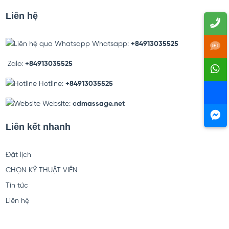
Liên hệ
Whatsapp:
+84913035525
Zalo:
+84913035525
Hotline:
+84913035525
Website:
cdmassage.net
Liên kết nhanh
Đặt lịch
CHỌN KỸ THUẬT VIÊN
Tin tức
Liên hệ