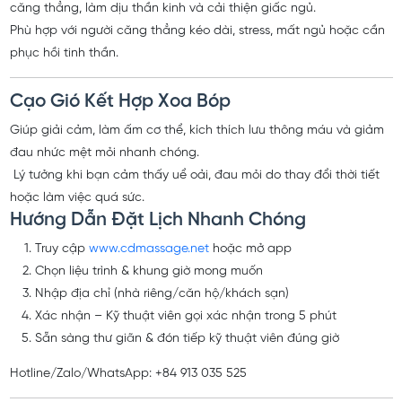
nhiên mang lại cảm giác thư giãn toàn diện, giúp bạn xua tan
căng thẳng, làm dịu thần kinh và cải thiện giấc ngủ.
Phù hợp với người căng thẳng kéo dài, stress, mất ngủ hoặc cần
phục hồi tinh thần.
Cạo Gió Kết Hợp Xoa Bóp
Giúp giải cảm, làm ấm cơ thể, kích thích lưu thông máu và giảm
đau nhức mệt mỏi nhanh chóng.
Lý tưởng khi bạn cảm thấy uể oải, đau mỏi do thay đổi thời tiết
hoặc làm việc quá sức.
Hướng Dẫn Đặt Lịch Nhanh Chóng
Truy cập
www.cdmassage.net
hoặc mở app
Chọn liệu trình & khung giờ mong muốn
Nhập địa chỉ (nhà riêng/căn hộ/khách sạn)
Xác nhận – Kỹ thuật viên gọi xác nhận trong 5 phút
Sẵn sàng thư giãn & đón tiếp kỹ thuật viên đúng giờ
Hotline/Zalo/WhatsApp: +84 913 035 525