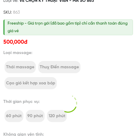
Loại vé:
VÉ CHỌN KỸ THUẬT VIÊN - MÃ SỐ 863
SKU:
863
Freeship - Giá trọn gói (đã bao gồm tip) chỉ cần thanh toán đúng
giá vé
500,000đ
Loại massage:
Thái massage
Thuỵ Điển massage
Cạo gió kết hợp xoa bóp
Thời gian phục vụ:
60 phút
90 phút
120 phút
Không gian yên tĩnh: