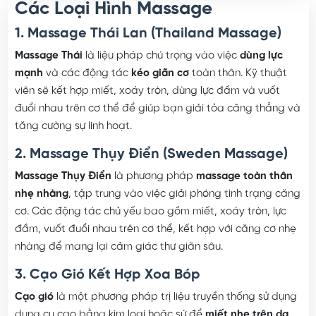
Các Loại Hình Massage
1. Massage Thái Lan (Thailand Massage)
Massage Thái
là liệu pháp chú trọng vào việc
dùng lực
mạnh
và các động tác
kéo giãn cơ
toàn thân. Kỹ thuật
viên sẽ kết hợp miết, xoáy tròn, dùng lực đầm và vuốt
đuổi nhau trên cơ thể để giúp bạn giải tỏa căng thẳng và
tăng cường sự linh hoạt.
2. Massage Thụy Điển (Sweden Massage)
Massage Thụy Điển
là phương pháp
massage toàn thân
nhẹ nhàng
, tập trung vào việc giải phóng tình trạng căng
cơ. Các động tác chủ yếu bao gồm miết, xoáy tròn, lực
đầm, vuốt đuổi nhau trên cơ thể, kết hợp với căng cơ nhẹ
nhàng để mang lại cảm giác thư giãn sâu.
3. Cạo Gió Kết Hợp Xoa Bóp
Cạo gió
là một phương pháp trị liệu truyền thống sử dụng
dụng cụ cạo bằng kim loại hoặc sứ để
miết nhẹ trên da
.