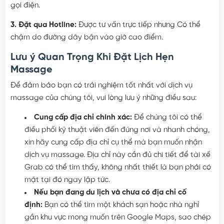
gọi điện.
3. Đặt qua Hotline:
Được tư vấn trực tiếp nhưng Có thể
chậm do đường dây bận vào giờ cao điểm.
Lưu ý Quan Trọng Khi Đặt Lịch Hẹn
Massage
Để đảm bảo bạn có trải nghiệm tốt nhất với dịch vụ
massage của chúng tôi, vui lòng lưu ý những điều sau:
Cung cấp địa chỉ chính xác:
Để chúng tôi có thể
điều phối kỹ thuật viên đến đúng nơi và nhanh chóng,
xin hãy cung cấp địa chỉ cụ thể mà bạn muốn nhận
dịch vụ massage. Địa chỉ này cần đủ chi tiết để tài xế
Grab có thể tìm thấy, không nhất thiết là bạn phải có
mặt tại đó ngay lập tức.
Nếu bạn đang du lịch và chưa có địa chỉ cố
định:
Bạn có thể tìm một khách sạn hoặc nhà nghỉ
gần khu vực mong muốn trên Google Maps, sao chép