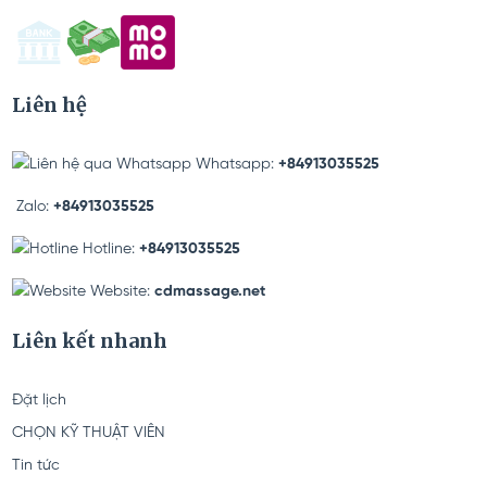
Liên hệ
Whatsapp:
+84913035525
Zalo:
+84913035525
Hotline:
+84913035525
Website:
cdmassage.net
Liên kết nhanh
Đặt lịch
CHỌN KỸ THUẬT VIÊN
Tin tức