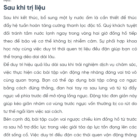
liệu.
Sau khi trị liệu
Sau khi kết thúc, bổ sung một ly nước ấm là cần thiết để thúc
đẩy hệ tuần hoàn tăng cường thanh lọc độc tố. Quý khách tuyệt
đối tránh tắm nước lạnh ngay trong vòng hai giờ đồng hồ tiếp
theo để bảo vệ cơ thể không bị nhiễm cảm. Sự phối hợp khoa
học này cùng việc duy trì thói quen trị liệu đều đặn giúp bạn có
thể trạng dẻo dai dài lâu.
Để duy trì hiệu quả lâu dài sau khi trải nghiệm dịch vụ chăm sóc,
việc thực hiện các bài tập vận động nhẹ nhàng đóng vai trò vô
cùng quan trọng. Bạn có thể áp dụng bài tập căng cơ ngực
bằng cách đứng thẳng, đan hai tay ra sau lưng và từ từ đẩy
ngực về phía trước để mở rộng lồng ngực. Động tác đơn giản này
giúp kéo giãn nhóm cơ vùng trước ngực vốn thường bị co rút do
tư thế ngồi làm việc sai cách.
Bên cạnh đó, bài tập cuộn vai ngược chiều kim đồng hồ từ trước
ra sau hỗ trợ đắc lực trong việc giải tỏa áp lực tồn đọng lên các
đốt sống cổ. Việc duy trì đều đặn các thói quen vận động thông