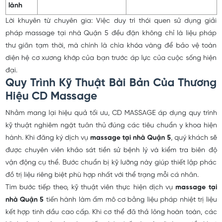
lành
Lời khuyên từ chuyên gia: Việc duy trì thói quen sử dụng giải
pháp massage tại nhà Quận 5 đều đặn không chỉ là liệu pháp
thư giãn tạm thời, mà chính là chìa khóa vàng để bảo vệ toàn
diện hệ cơ xương khớp của bạn trước áp lực của cuộc sống hiện
đại.
Quy Trình Kỹ Thuật Bài Bản Của Thương
Hiệu CD Massage
Nhằm mang lại hiệu quả tối ưu, CD MASSAGE áp dụng quy trình
kỹ thuật nghiêm ngặt tuân thủ đúng các tiêu chuẩn y khoa hiện
hành. Khi đăng ký dịch vụ
massage tại nhà Quận 5
, quý khách sẽ
được chuyên viên khảo sát tiền sử bệnh lý và kiểm tra biên độ
vận động cụ thể. Bước chuẩn bị kỹ lưỡng này giúp thiết lập phác
đồ trị liệu riêng biệt phù hợp nhất với thể trạng mỗi cá nhân.
Tìm bước tiếp theo, kỹ thuật viên thực hiện dịch vụ
massage tại
nhà Quận 5
tiến hành làm ấm mô cơ bằng liệu pháp nhiệt trị liệu
kết hợp tinh dầu cao cấp. Khi cơ thể đã thả lỏng hoàn toàn, các