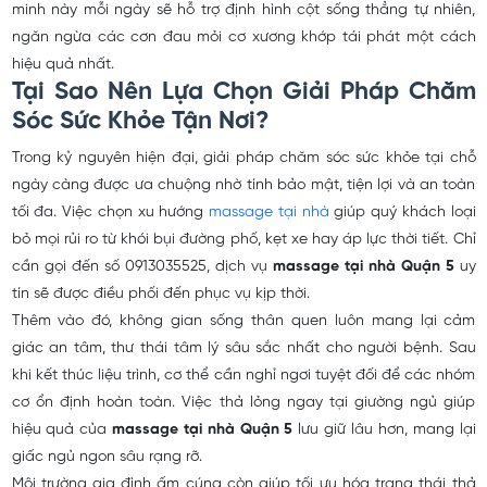
minh này mỗi ngày sẽ hỗ trợ định hình cột sống thẳng tự nhiên,
ngăn ngừa các cơn đau mỏi cơ xương khớp tái phát một cách
hiệu quả nhất.
Tại Sao Nên Lựa Chọn Giải Pháp Chăm
Sóc Sức Khỏe Tận Nơi?
Trong kỷ nguyên hiện đại, giải pháp chăm sóc sức khỏe tại chỗ
ngày càng được ưa chuộng nhờ tính bảo mật, tiện lợi và an toàn
tối đa. Việc chọn xu hướng
massage tại nhà
giúp quý khách loại
bỏ mọi rủi ro từ khói bụi đường phố, kẹt xe hay áp lực thời tiết. Chỉ
cần gọi đến số 0913035525, dịch vụ
massage tại nhà Quận 5
uy
tín sẽ được điều phối đến phục vụ kịp thời.
Thêm vào đó, không gian sống thân quen luôn mang lại cảm
giác an tâm, thư thái tâm lý sâu sắc nhất cho người bệnh. Sau
khi kết thúc liệu trình, cơ thể cần nghỉ ngơi tuyệt đối để các nhóm
cơ ổn định hoàn toàn. Việc thả lỏng ngay tại giường ngủ giúp
hiệu quả của
massage tại nhà Quận 5
lưu giữ lâu hơn, mang lại
giấc ngủ ngon sâu rạng rỡ.
Môi trường gia đình ấm cúng còn giúp tối ưu hóa trạng thái thả