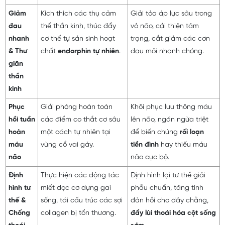
Giảm
Kích thích các thụ cảm
Giải tỏa áp lực sâu trong
đau
thể thần kinh, thúc đẩy
vỏ não, cải thiện tâm
nhanh
cơ thể tự sản sinh hoạt
trạng, cắt giảm các cơn
& Thư
chất
endorphin tự nhiên
.
đau mỏi nhanh chóng.
giãn
thần
kinh
Phục
Giải phóng hoàn toàn
Khôi phục lưu thông máu
hồi tuần
các điểm co thắt cơ sâu
lên não, ngăn ngừa triệt
hoàn
một cách tự nhiên tại
để biến chứng
rối loạn
máu
vùng cổ vai gáy.
tiền đình
hay thiếu máu
não
não cục bộ.
Định
Thực hiện các động tác
Định hình lại tư thế giải
hình tư
miết dọc cơ dựng gai
phẫu chuẩn, tăng tính
thế &
sống, tái cấu trúc các sợi
đàn hồi cho dây chằng,
Chống
collagen bị tổn thương.
đẩy lùi thoái hóa cột sống