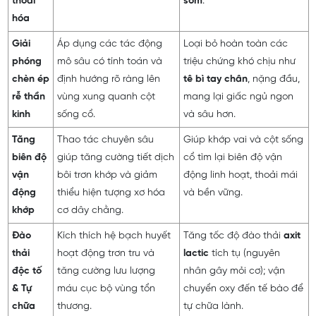
thoái
sớm
.
hóa
Giải
Áp dụng các tác động
Loại bỏ hoàn toàn các
phóng
mô sâu có tính toán và
triệu chứng khó chịu như
chèn ép
định hướng rõ ràng lên
tê bì tay chân
, nặng đầu,
rễ thần
vùng xung quanh cột
mang lại giấc ngủ ngon
kinh
sống cổ.
và sâu hơn.
Tăng
Thao tác chuyên sâu
Giúp khớp vai và cột sống
biên độ
giúp tăng cường tiết dịch
cổ tìm lại biên độ vận
vận
bôi trơn khớp và giảm
động linh hoạt, thoải mái
động
thiểu hiện tượng xơ hóa
và bền vững.
khớp
cơ dây chằng.
Đào
Kích thích hệ bạch huyết
Tăng tốc độ đào thải
axit
thải
hoạt động trơn tru và
lactic
tích tụ (nguyên
độc tố
tăng cường lưu lượng
nhân gây mỏi cơ); vận
& Tự
máu cục bộ vùng tổn
chuyển oxy đến tế bào để
chữa
thương.
tự chữa lành.