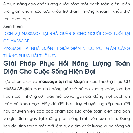
5
giúp nâng cao chất lượng cuộc sống một cách toàn diện, biến
thời gian chăm sóc sức khỏe trở thành những khoảnh khắc thư
thái đích thực.
Xem thêm:
DỊCH VỤ MASSAGE TẠI NHÀ QUẬN 8 CHO NGƯỜI CAO TUỔI TẠI
CD MASSAGE
MASSAGE TẠI NHÀ QUẬN 11 GIÚP GIẢM NHỨC MỎI, GIẢM CĂNG
THẲNG PHỤC HỒI THỂ LỰC
Giải Pháp Phục Hồi Năng Lượng Toàn
Diện Cho Cuộc Sống Hiện Đại
Lựa chọn dịch vụ
massage tại nhà Quận 5
của thương hiệu CD
MASSAGE giúp bạn chủ động bảo vệ hệ cơ xương khớp, loại bỏ
hoàn toàn những cơn đau mỏi cổ vai gáy dai dẳng một cách an
toàn và khoa học. Hãy để đôi bàn tay chuyên nghiệp của đội
ngũ chuyên viên cấp cao chăm sóc sức khỏe toàn diện cho bạn
và gia đình ngay tại không gian sống bình yên của mình. Đừng
kéo dài tình trạng mệt mỏi làm suy giảm chất lượng cuộc sống và