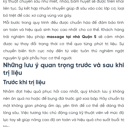
kỹ thuật chuyên sâu như miết, nhào, bấm huyệt sẽ được triển khai
liên tục. Sự kết hợp nhuần nhuyễn giúp đi sâu vào các lớp cơ, loại
bỏ triệt để các xơ cứng vùng vai gáy.
Mỗi bước trong quy trình đều được chuẩn hóa để đảm bảo tính
an toàn và hiệu quả sinh học cao nhất cho cơ thể. Khách hàng
trải nghiệm liệu pháp
massage tại nhà Quận 5
sẽ cảm nhận
được sự thay đổi trạng thái cơ thể qua từng phút trị liệu. Sự
chuyển biến tích cực này đến từ việc tuân thủ nghiêm ngặt
nguyên lý giải phẫu học cơ thể người.
Những lưu ý quan trọng trước và sau khi
trị liệu
Trước khi trị liệu
Nhằm đạt hiệu quả phục hồi cao nhất, quý khách lưu ý không
nên ăn quá no hoặc để bụng đói trước giờ xoa bóp. Hãy chuẩn bị
một không gian phòng ấm áp, yên tĩnh để cơ thể dễ dàng thả
lỏng sâu. Việc tương tác chủ động cùng kỹ thuật viên về mức độ
lực tay sẽ giúp nâng cao độ an toàn và hiệu quả cho suốt buổi trị