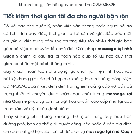
khách hàng, liên hệ ngay qua hotline 0913035525.
Tiết kiệm thời gian tối đa cho người bận rộn
Đối với các nhà quản lý, nhân viên văn phòng hoặc người nội trợ
có lịch trình dày đặc, thời gian là tài sản vô giá. Sắp xếp một
chuyến đi đến trung tâm spa thường tiêu tốn nhiều thời giờ bao
gồm cả việc di chuyển lẫn chờ đợi. Giải pháp
massage tại nhà
Quận 5
chính là câu trả lời hoàn hảo giúp tối ưu hóa quỹ thời
gian cá nhân một cách thông minh.
Quý khách hoàn toàn chủ động lựa chọn lịch hẹn linh hoạt vào
bất kỳ khung giờ nào phù hợp mà không lo ảnh hưởng công việc.
CD MASSAGE cam kết đem đến trải nghiệm đẳng cấp với đầy đủ
trang thiết bị chuyên dụng, đảm bảo chất lượng
massage tại
nhà Quận 5
phục vụ tận nơi đạt tiêu chuẩn cao cấp như tại các
trung tâm vật lý trị liệu danh tiếng.
Thay vì lãng phí những khoảng thời gian trống quý báu trên
đường phố, bạn có thể giải quyết công việc hoặc ở bên gia đình
cho đến sát giờ hẹn. Sự tiện ích từ dịch vụ
massage tại nhà Quận