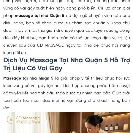
công việc bận rộn, áp lực gia tăng, các triệu chứng đau nhức
vùng cổ vai gáy xuất hiện ngày càng phổ biến. Khi lựa chọn giải
pháp
massage tại nhà Quận 5
do đội ngũ chuyên viên cấp cao
điều hành, bạn sẽ nhận được sự chăm sóc chuẩn y khoa chu
đáo. Thay vì mất thời gian di chuyển qua các tuyến đường đông
đúc đầy khói bụi, bạn hoàn toàn có thể lựa chọn dịch vụ trị liệu
chuyên sâu của CD MASSAGE ngay tại nhà để phục hồi năng
lượng tối ưu.
Dịch Vụ Massage Tại Nhà Quận 5 Hỗ Trợ
Trị Liệu Cổ Vai Gáy
Massage tại nhà Quận 5
là giải pháp y tế trị liệu phục hồi sức
khỏe vùng cổ vai gáy tận nơi. Tích hợp phương pháp bấm huyệt
cổ truyền kết hợp tinh dầu thảo dược tự nhiên cao cấp. Giúp giải
tỏa hoàn toàn cơn đau mỏi hệ vận động cho khách hàng bận
rộn.