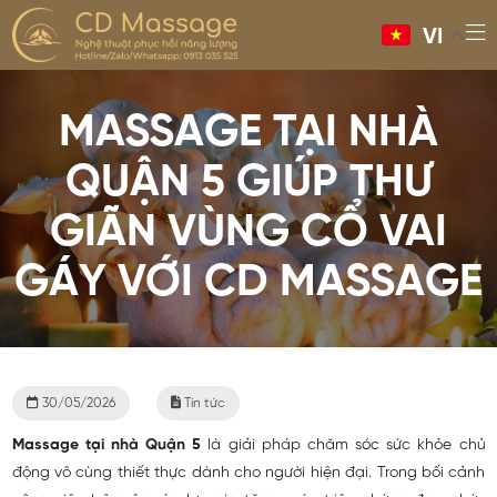
VI
MASSAGE TẠI NHÀ
QUẬN 5 GIÚP THƯ
GIÃN VÙNG CỔ VAI
GÁY VỚI CD MASSAGE
30/05/2026
Tin tức
Massage tại nhà Quận 5
là giải pháp chăm sóc sức khỏe chủ
động vô cùng thiết thực dành cho người hiện đại. Trong bối cảnh