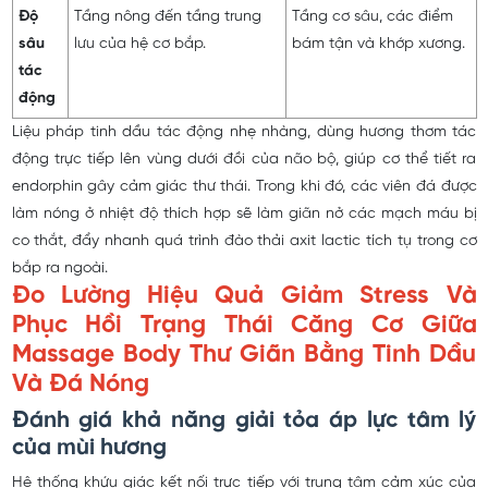
Độ
Tầng nông đến tầng trung
Tầng cơ sâu, các điểm
sâu
lưu của hệ cơ bắp.
bám tận và khớp xương.
tác
động
Liệu pháp tinh dầu tác động nhẹ nhàng, dùng hương thơm tác
động trực tiếp lên vùng dưới đồi của não bộ, giúp cơ thể tiết ra
endorphin gây cảm giác thư thái. Trong khi đó, các viên đá được
làm nóng ở nhiệt độ thích hợp sẽ làm giãn nở các mạch máu bị
co thắt, đẩy nhanh quá trình đào thải axit lactic tích tụ trong cơ
bắp ra ngoài.
Đo Lường Hiệu Quả Giảm Stress Và
Phục Hồi Trạng Thái Căng Cơ Giữa
Massage Body Thư Giãn Bằng Tinh Dầu
Và Đá Nóng
Đánh giá khả năng giải tỏa áp lực tâm lý
của mùi hương
Hệ thống khứu giác kết nối trực tiếp với trung tâm cảm xúc của