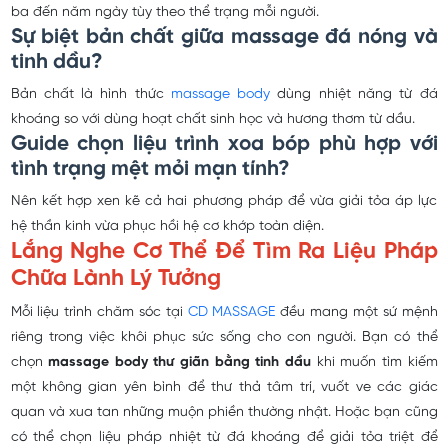
ba đến năm ngày tùy theo thể trạng mỗi người.
Sự biệt bản chất giữa massage đá nóng và
tinh dầu?
Bản chất là hình thức
massage body
dùng nhiệt năng từ đá
khoáng so với dùng hoạt chất sinh học và hương thơm từ dầu.
Guide chọn liệu trình xoa bóp phù hợp với
tình trạng mệt mỏi mạn tính?
Nên kết hợp xen kẽ cả hai phương pháp để vừa giải tỏa áp lực
hệ thần kinh vừa phục hồi hệ cơ khớp toàn diện.
Lắng Nghe Cơ Thể Để Tìm Ra Liệu Pháp
Chữa Lành Lý Tưởng
Mỗi liệu trình chăm sóc tại
CD MASSAGE
đều mang một sứ mệnh
riêng trong việc khôi phục sức sống cho con người. Bạn có thể
chọn
massage body thư giãn bằng tinh dầu
khi muốn tìm kiếm
một không gian yên bình để thư thả tâm trí, vuốt ve các giác
quan và xua tan những muộn phiền thường nhật. Hoặc bạn cũng
có thể chọn liệu pháp nhiệt từ đá khoáng để giải tỏa triệt để