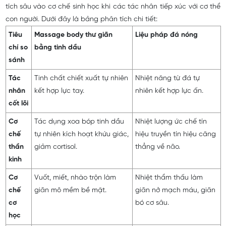
tích sâu vào cơ chế sinh học khi các tác nhân tiếp xúc với cơ thể
con người. Dưới đây là bảng phân tích chi tiết:
Tiêu
Massage body thư giãn
Liệu pháp đá nóng
chí so
bằng tinh dầu
sánh
Tác
Tinh chất chiết xuất tự nhiên
Nhiệt năng từ đá tự
nhân
kết hợp lực tay.
nhiên kết hợp lực ấn.
cốt lõi
Cơ
Tác dụng xoa bóp tinh dầu
Nhiệt lượng ức chế tín
chế
tự nhiên
kích hoạt khứu giác,
hiệu truyền tín hiệu căng
thần
giảm cortisol.
thẳng về não.
kinh
Cơ
Vuốt, miết, nhào trộn làm
Nhiệt thẩm thấu làm
chế
giãn mô mềm bề mặt.
giãn nở mạch máu, giãn
cơ
bó cơ sâu.
học