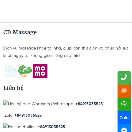
CD Massage
05/01/2026
Dịch vụ massage khỏe tại nhà, giúp bạn thư giãn và phục hồi sức
khoẻ ngay tại không gian riêng của mình
Liên hệ
Whatsapp:
+84913035525
Zalo:
+84913035525
Hotline:
+84913035525