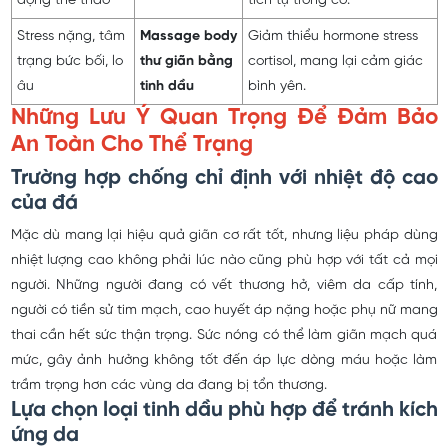
động thể thao
tích tụ trong cơ.
Stress nặng, tâm
Massage body
Giảm thiểu hormone stress
trạng bức bối, lo
thư giãn bằng
cortisol, mang lại cảm giác
âu
tinh dầu
bình yên.
Những Lưu Ý Quan Trọng Để Đảm Bảo
An Toàn Cho Thể Trạng
Trường hợp chống chỉ định với nhiệt độ cao
của đá
Mặc dù mang lại hiệu quả giãn cơ rất tốt, nhưng liệu pháp dùng
nhiệt lượng cao không phải lúc nào cũng phù hợp với tất cả mọi
người. Những người đang có vết thương hở, viêm da cấp tính,
người có tiền sử tim mạch, cao huyết áp nặng hoặc phụ nữ mang
thai cần hết sức thận trọng. Sức nóng có thể làm giãn mạch quá
mức, gây ảnh hưởng không tốt đến áp lực dòng máu hoặc làm
trầm trọng hơn các vùng da đang bị tổn thương.
Lựa chọn loại tinh dầu phù hợp để tránh kích
ứng da