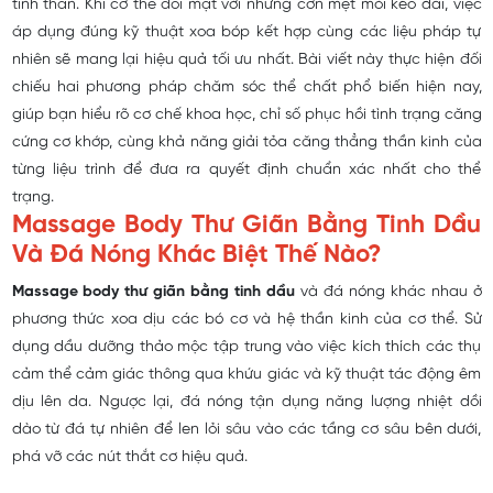
tinh thần. Khi cơ thể đối mặt với những cơn mệt mỏi kéo dài, việc
áp dụng đúng kỹ thuật xoa bóp kết hợp cùng các liệu pháp tự
nhiên sẽ mang lại hiệu quả tối ưu nhất. Bài viết này thực hiện
đối
chiếu hai phương pháp
chăm sóc thể chất phổ biến hiện nay,
giúp bạn hiểu rõ cơ chế khoa học, chỉ số phục hồi tình trạng căng
cứng cơ khớp, cùng khả năng giải tỏa căng thẳng thần kinh của
từng liệu trình để đưa ra quyết định chuẩn xác nhất cho thể
trạng.
Massage Body Thư Giãn Bằng Tinh Dầu
Và Đá Nóng Khác Biệt Thế Nào?
Massage body thư giãn bằng tinh dầu
và đá nóng khác nhau ở
phương thức xoa dịu các bó cơ và hệ thần kinh của cơ thể. Sử
dụng dầu dưỡng thảo mộc tập trung vào việc kích thích các thụ
cảm thể cảm giác thông qua khứu giác và kỹ thuật tác động êm
dịu lên da. Ngược lại, đá nóng tận dụng năng lượng nhiệt dồi
dào từ đá tự nhiên để len lỏi sâu vào các tầng cơ sâu bên dưới,
phá vỡ các nút thắt cơ hiệu quả.