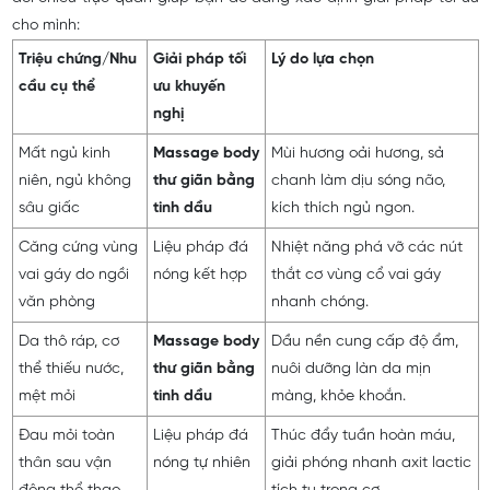
cho mình:
Triệu chứng/Nhu
Giải pháp tối
Lý do lựa chọn
cầu cụ thể
ưu khuyến
nghị
Mất ngủ kinh
Massage body
Mùi hương oải hương, sả
niên, ngủ không
thư giãn bằng
chanh làm dịu sóng não,
sâu giấc
tinh dầu
kích thích ngủ ngon.
Căng cứng vùng
Liệu pháp đá
Nhiệt năng phá vỡ các nút
vai gáy do ngồi
nóng kết hợp
thắt cơ vùng cổ vai gáy
văn phòng
nhanh chóng.
Da thô ráp, cơ
Massage body
Dầu nền cung cấp độ ẩm,
thể thiếu nước,
thư giãn bằng
nuôi dưỡng làn da mịn
mệt mỏi
tinh dầu
màng, khỏe khoắn.
Đau mỏi toàn
Liệu pháp đá
Thúc đẩy tuần hoàn máu,
thân sau vận
nóng tự nhiên
giải phóng nhanh axit lactic