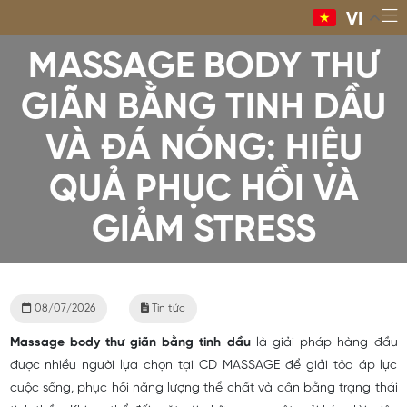
VI
MASSAGE BODY THƯ
GIÃN BẰNG TINH DẦU
VÀ ĐÁ NÓNG: HIỆU
QUẢ PHỤC HỒI VÀ
GIẢM STRESS
08/07/2026
Tin tức
Massage body thư giãn bằng tinh dầu
là giải pháp hàng đầu
được nhiều người lựa chọn tại CD MASSAGE để giải tỏa áp lực
cuộc sống, phục hồi năng lượng thể chất và cân bằng trạng thái