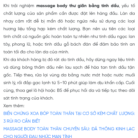
Khi trải nghiệm
massage body thư giãn bằng tinh dầu
, yếu tố
chất lượng của sản phẩm cần được đặt lên hàng đầu. Làn da
nhạy cảm rất dễ bị mẩn đỏ hoặc ngứa nếu sử dụng các loại
hương liệu tổng hợp kém chất lượng. Bạn nên ưu tiên các loại
tinh chất có nguồn gốc hoàn toàn tự nhiên như tinh dầu ngọc lan
tây, phong lữ, hoặc tinh dầu gỗ bách đàn để đảm bảo tính an
toàn tối đa cho làn da của mình.
Khi da khách hàng bị đỏ rát do tinh dầu, hãy dừng ngay liệu trình
và dùng bông thấm dầu nền lau sạch để hòa tan tinh dầu tận
gốc. Tiếp theo, rửa lại vùng da bằng nước mát hoặc nước muối
sinh lý, rồi đắp gạc lạnh từ 5–10 phút giúp làm dịu khẩn cấp. Cuối
cùng, thoa gel lô hội hoặc B5 để phục hồi da và tiếp tục theo dõi
sát tình trạng của khách.
Xem thêm:
BIẾN CHỨNG XOA BÓP TOÀN THÂN TẠI CƠ SỞ KÉM CHẤT LƯỢNG:
3 RỦI RO CẦN BIẾT
MASSAGE BODY TOÀN THÂN CHUYÊN SÂU: ĐẢ THÔNG KINH LẠC
CHO NGƯỜI ĐAU NHỨC MẠN TÍNH