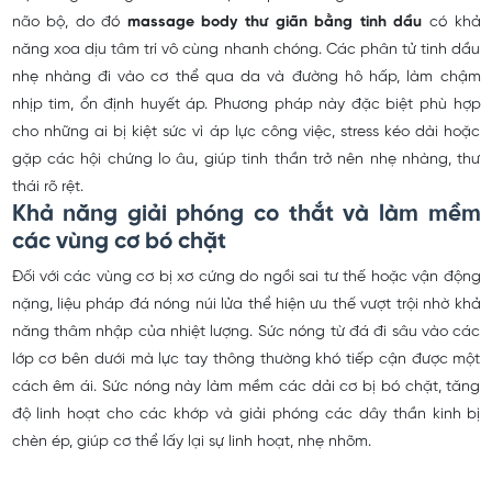
não bộ, do đó
massage body thư giãn bằng tinh dầu
có khả
năng xoa dịu tâm trí vô cùng nhanh chóng. Các phân tử tinh dầu
nhẹ nhàng đi vào cơ thể qua da và đường hô hấp, làm chậm
nhịp tim, ổn định huyết áp. Phương pháp này đặc biệt phù hợp
cho những ai bị kiệt sức vì áp lực công việc, stress kéo dài hoặc
gặp các hội chứng lo âu, giúp tinh thần trở nên nhẹ nhàng, thư
thái rõ rệt.
Khả năng giải phóng co thắt và làm mềm
các vùng cơ bó chặt
Đối với các vùng cơ bị xơ cứng do ngồi sai tư thế hoặc vận động
nặng,
liệu pháp đá nóng núi lửa
thể hiện ưu thế vượt trội nhờ khả
năng thâm nhập của nhiệt lượng. Sức nóng từ đá đi sâu vào các
lớp cơ bên dưới mà lực tay thông thường khó tiếp cận được một
cách êm ái. Sức nóng này làm mềm các dải cơ bị bó chặt, tăng
độ linh hoạt cho các khớp và giải phóng các dây thần kinh bị
chèn ép, giúp cơ thể lấy lại sự linh hoạt, nhẹ nhõm.