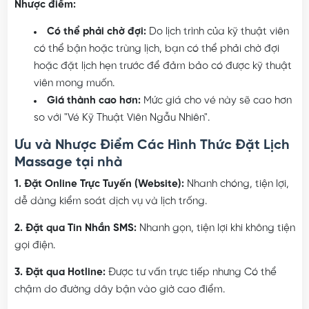
Nhược điểm:
Có thể phải chờ đợi:
Do lịch trình của kỹ thuật viên
có thể bận hoặc trùng lịch, bạn có thể phải chờ đợi
hoặc đặt lịch hẹn trước để đảm bảo có được kỹ thuật
viên mong muốn.
Giá thành cao hơn:
Mức giá cho vé này sẽ cao hơn
so với "Vé Kỹ Thuật Viên Ngẫu Nhiên".
Ưu và Nhược Điểm Các Hình Thức Đặt Lịch
Massage tại nhà
1. Đặt Online Trực Tuyến (Website):
Nhanh chóng, tiện lợi,
dễ dàng kiểm soát dịch vụ và lịch trống.
2. Đặt qua Tin Nhắn SMS:
Nhanh gọn, tiện lợi khi không tiện
gọi điện.
3. Đặt qua Hotline:
Được tư vấn trực tiếp nhưng Có thể
chậm do đường dây bận vào giờ cao điểm.