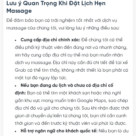
Lưu ý Quan Trọng Khi Đặt Lịch Hẹn
Massage
Để đảm bảo bạn có trải nghiệm tốt nhất với dịch vụ
massage của chúng tôi, vui lòng lưu ý những điều sau:
Cung cấp địa chỉ chính xác:
Để chúng tôi có thể
điều phối kỹ thuật viên đến đúng nơi và nhanh chóng,
xin hãy cung cấp địa chỉ cụ thể mà bạn muốn nhận
dịch vụ massage. Địa chỉ này cần đủ chi tiết để tài xế
Grab có thể tìm thấy, không nhất thiết là bạn phải có
mặt tại đó ngay lập tức.
Nếu bạn đang du lịch và chưa có địa chỉ cố
định:
Bạn có thể tìm một khách sạn hoặc nhà nghỉ
gần khu vực mong muốn trên Google Maps, sao chép
địa chỉ đó và gửi cho chúng tôi. Sau khi nhận được thời
gian di chuyển dự kiến từ chúng tôi, bạn chỉ cần canh
thời gian và đến trước kỹ thuật viên vài phút là được.
Hỗ trợ ngôn ngữ cho khách quốc tế:
Nếu bạn là du