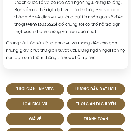
khách quốc tế và có rào cản ngôn ngữ, đừng lo lắng.
Bạn vẫn có thể đặt dịch vụ bình thường. Đối với các
thắc mắc về dịch vụ, vui lòng gửi tin nhắn qua số điện
thoại
(+84913035525)
để chúng tôi có thể hỗ trợ bạn
một cách nhanh chóng và hiệu quả nhất.
Chúng tôi luôn sẵn lòng phục vụ và mang đến cho bạn
những giây phút thư giãn tuyệt vời. Đừng ngần ngại liên hệ
nếu bạn cần thêm thông tin hoặc hỗ trợ nhé!
THỜI GIAN LÀM VIỆC
HƯỚNG DẪN ĐẶT LỊCH
LOẠI DỊCH VỤ
THỜI GIAN DI CHUYỂN
GIÁ VÉ
THANH TOÁN