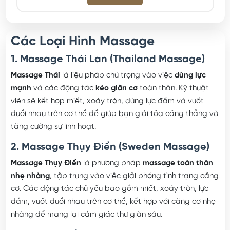
Các Loại Hình Massage
1. Massage Thái Lan (Thailand Massage)
Massage Thái
là liệu pháp chú trọng vào việc
dùng lực
mạnh
và các động tác
kéo giãn cơ
toàn thân. Kỹ thuật
viên sẽ kết hợp miết, xoáy tròn, dùng lực đầm và vuốt
đuổi nhau trên cơ thể để giúp bạn giải tỏa căng thẳng và
tăng cường sự linh hoạt.
2. Massage Thụy Điển (Sweden Massage)
Massage Thụy Điển
là phương pháp
massage toàn thân
nhẹ nhàng
, tập trung vào việc giải phóng tình trạng căng
cơ. Các động tác chủ yếu bao gồm miết, xoáy tròn, lực
đầm, vuốt đuổi nhau trên cơ thể, kết hợp với căng cơ nhẹ
nhàng để mang lại cảm giác thư giãn sâu.