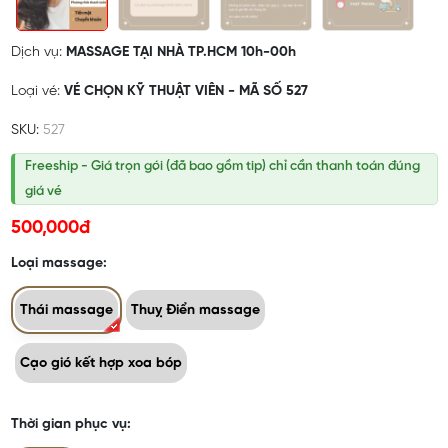
Dịch vụ:
MASSAGE TẠI NHÀ TP.HCM 10h-00h
Loại vé:
VÉ CHỌN KỸ THUẬT VIÊN - MÃ SỐ 527
SKU:
527
Freeship - Giá trọn gói (đã bao gồm tip) chỉ cần thanh toán đúng
giá vé
500,000đ
Loại massage:
Thái massage
Thuỵ Điển massage
Cạo gió kết hợp xoa bóp
Thời gian phục vụ: