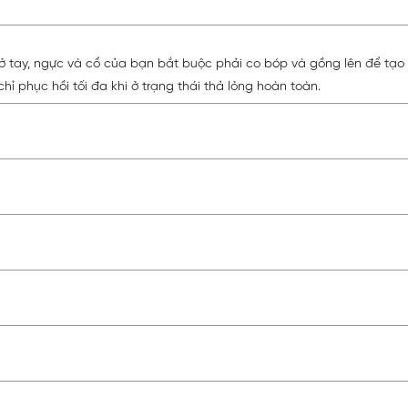
ở tay, ngực và cổ của bạn bắt buộc phải co bóp và gồng lên để tạo 
hỉ phục hồi tối đa khi ở trạng thái thả lỏng hoàn toàn.