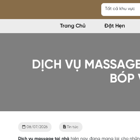
Trang Chủ
Đặt Hẹn
DỊCH VỤ MASSAGE 
BÓP 
08/07/2026
Tin tức
Dịch vụ massage tại nhà
hiện nay đang mang lại cho những 