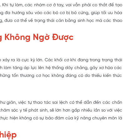
 Khi tự làm, các nhóm cơ ở tay, vai vẫn phải co thắt để tạo
ứng đa hướng sâu vào các bó cơ bị bó cứng, giúp tối ưu hóa
ng, đưa cơ thể về trạng thái cân bằng sinh học mà các thao
ng Không Ngờ Được
o xảy ra là cực kỳ lớn. Các khối cơ khi đang trong trạng thái
ình làm tăng áp lực lên hệ thống dây chằng, gây xơ hóa các
hững tổn thương cơ học không đáng có do thiếu kiến thức
thư giãn, việc tự thao tác sai lệch có thể dẫn đến các chấn
hăm sóc y tế phát sinh, sẽ lớn hơn gấp nhiều lần so với việc
 thực hiện không có sự bảo đảm của kỹ năng chuyên môn là
hiệp