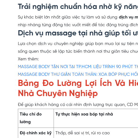
Trải nghiệm chuẩn hóa nhờ kỹ năn
Sự khác biệt lớn nhất giữa việc tự làm và sử dụng
dịch vụ 
nhịp nhàng từng động tác vuốt miết để tác động trúng đích
Dịch vụ massage tại nhà giúp tối 
Lựa chọn dịch vụ chuyên nghiệp giúp bạn mua lại sự tiện n
sống quen thuộc sẽ lập tức biến thành nơi thư giãn tiêu chu
Xem thêm:
MASSAGE BODY TẬN NƠI TẠI TP.HCM: LIỆU TRÌNH 90 PHÚT 
MASSAGE BODY THƯ GIÃN TOÀN THÂN: XOA BÓP PHỤC HỒ
Bảng Đo Lường Lợi Ích Và H
Nhà Chuyên Nghiệp
Để giúp khách hàng có cái nhìn định lượng trực quan, CD MA
Tiêu chí đo
Tự thực hiện xoa bóp tại nhà
lường
Độ chính xác kỹ
Thấp, dễ sai vị trí, rủi ro cao