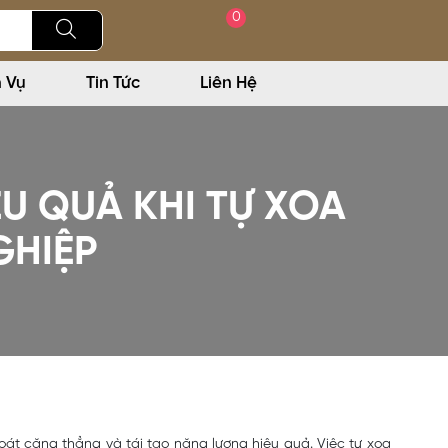
0
h Vụ
Tin Tức
Liên Hệ
ỆU QUẢ KHI TỰ XOA
GHIỆP
oát căng thẳng và tái tạo năng lượng hiệu quả. Việc tự xoa