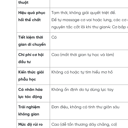
thuật
Hiệu quả phục
Tạm thời, không giải quyết triệt để.
hồi thể chất
Để tự massage cơ vai hoặc lưng, các cơ 
nguyên tắc cốt lõi khi thư gian4: Cơ bắp c
Tiết kiệm thời
Có
gian di chuyển
Chi phí cơ hội
Cao (mất thời gian tự học và làm)
đầu tư
Kiến thức giải
Không có hoặc tự tìm hiểu mơ hồ
phẫu học
Cá nhân hóa
Không ổn định do tự dùng lực tay
lực tác động
Trải nghiệm
Đơn điệu, không có tính thư giãn sâu
không gian
Mức độ rủi ro
Cao (dễ tổn thương dây chằng, cơ)