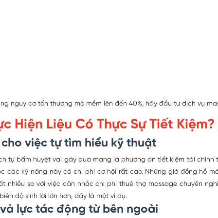
 tăng nguy cơ tổn thương mô mềm lên đến 40%, hãy đầu tư dịch vụ m
ực Hiện Liệu Có Thực Sự Tiết Kiệm?
 cho việc tự tìm hiểu kỹ thuật
ách
tự bấm huyệt vai gáy
qua mạng là phương án tiết kiệm tài chính t
ể học các kỹ năng này có chi phí cơ hội rất cao. Những giờ đồng h
rất nhiều so với việc cân nhắc
chi phí thuê thợ massage
chuyên nghi
iên độ sinh lời lớn hơn, đây là một ví dụ.
 và lực tác động từ bên ngoài