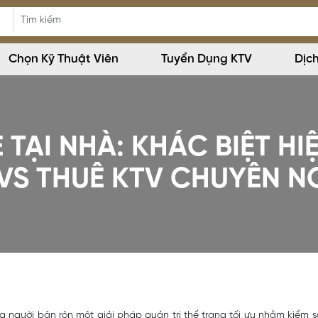
Chọn Kỹ Thuật Viên
Tuyển Dụng KTV
Dịc
TẠI NHÀ: KHÁC BIỆT HI
VS THUÊ KTV CHUYÊN N
người bận rộn một giải pháp quản trị thể trạng tối ưu nhằm kiểm s