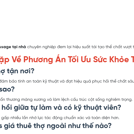
ssage tại nhà
chuyên nghiệp đem lại hiệu suất tái tạo thể chất vượt tr
p Về Phương Án Tối Ưu Sức Khỏe 
hợ tận nơi?
ảm bảo tính an toàn kỹ thuật và đạt hiệu quả phục hồi thể chất sâu
 sao?
tổn thương màng xương và làm lệch cấu trúc cột sống nghiêm trọng.
hồi giữa tự làm và có kỹ thuật viên?
n gấp nhiều lần nhờ lực tác động chuẩn xác và toàn diện hơn.
 giá thuê thợ ngoài như thế nào?