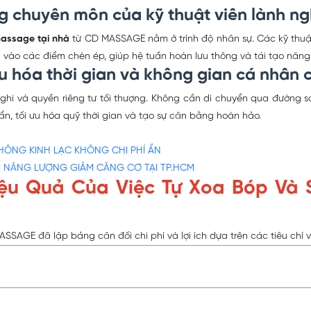
g chuyên môn của kỹ thuật viên lành n
massage tại nhà
từ CD MASSAGE nằm ở trình độ nhân sự. Các kỹ thuậ
 vào các điểm chèn ép, giúp hệ tuần hoàn lưu thông và tái tạo năng
ưu hóa thời gian và không gian cá nhân 
ghi và quyền riêng tư tối thượng. Không cần di chuyển qua đường sá
ẩn, tối ưu hóa quỹ thời gian và tạo sự cân bằng hoàn hảo.
THÔNG KINH LẠC KHÔNG CHI PHÍ ẨN
I NĂNG LƯỢNG GIẢM CĂNG CƠ TẠI TP.HCM
iệu Quả Của Việc Tự Xoa Bóp Và 
SSAGE đã lập bảng cân đối chi phí và lợi ích dựa trên các tiêu chí 