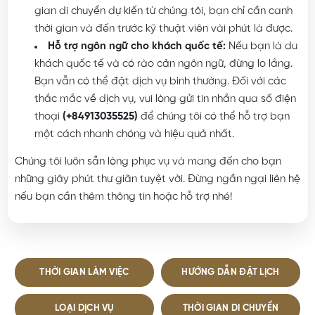
địa chỉ đó và gửi cho chúng tôi. Sau khi nhận được thời
gian di chuyển dự kiến từ chúng tôi, bạn chỉ cần canh
thời gian và đến trước kỹ thuật viên vài phút là được.
Hỗ trợ ngôn ngữ cho khách quốc tế:
Nếu bạn là du
khách quốc tế và có rào cản ngôn ngữ, đừng lo lắng.
Bạn vẫn có thể đặt dịch vụ bình thường. Đối với các
thắc mắc về dịch vụ, vui lòng gửi tin nhắn qua số điện
thoại
(+84913035525)
để chúng tôi có thể hỗ trợ bạn
một cách nhanh chóng và hiệu quả nhất.
Chúng tôi luôn sẵn lòng phục vụ và mang đến cho bạn
những giây phút thư giãn tuyệt vời. Đừng ngần ngại liên hệ
nếu bạn cần thêm thông tin hoặc hỗ trợ nhé!
THỜI GIAN LÀM VIỆC
HƯỚNG DẪN ĐẶT LỊCH