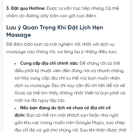
gọi điện.
3. Đặt qua Hotline:
Được tư vấn trực tiếp nhưng Có thể
chậm do đường dây bận vào giờ cao điểm.
Lưu ý Quan Trọng Khi Đặt Lịch Hẹn
Massage
Để đảm bảo bạn có trải nghiệm tốt nhất với dịch vụ
massage của chúng tôi, vui lòng lưu ý những điều sau:
Cung cấp địa chỉ chính xác:
Để chúng tôi có thể
điều phối kỹ thuật viên đến đúng nơi và nhanh chóng,
xin hãy cung cấp địa chỉ cụ thể mà bạn muốn nhận
dịch vụ massage. Địa chỉ này cần đủ chi tiết để tài xế
Grab có thể tìm thấy, không nhất thiết là bạn phải có
mặt tại đó ngay lập tức.
Nếu bạn đang du lịch và chưa có địa chỉ cố
định:
Bạn có thể tìm một khách sạn hoặc nhà nghỉ
gần khu vực mong muốn trên Google Maps, sao chép