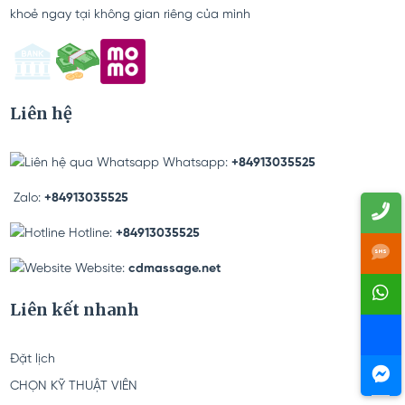
Dịch vụ massage khỏe tại nhà, giúp bạn thư giãn và phục hồi sức
khoẻ ngay tại không gian riêng của mình
Liên hệ
Whatsapp:
+84913035525
Zalo:
+84913035525
Hotline:
+84913035525
Website:
cdmassage.net
Liên kết nhanh
Đặt lịch