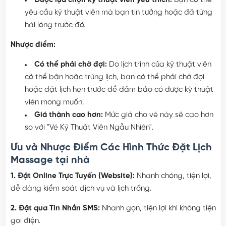
Được lựa chọn kỹ thuật viên yêu thích:
Bạn có thể
yêu cầu kỹ thuật viên mà bạn tin tưởng hoặc đã từng
hài lòng trước đó.
Nhược điểm:
Có thể phải chờ đợi:
Do lịch trình của kỹ thuật viên
có thể bận hoặc trùng lịch, bạn có thể phải chờ đợi
hoặc đặt lịch hẹn trước để đảm bảo có được kỹ thuật
viên mong muốn.
Giá thành cao hơn:
Mức giá cho vé này sẽ cao hơn
so với "Vé Kỹ Thuật Viên Ngẫu Nhiên".
Ưu và Nhược Điểm Các Hình Thức Đặt Lịch
Massage tại nhà
1. Đặt Online Trực Tuyến (Website):
Nhanh chóng, tiện lợi,
dễ dàng kiểm soát dịch vụ và lịch trống.
2. Đặt qua Tin Nhắn SMS:
Nhanh gọn, tiện lợi khi không tiện