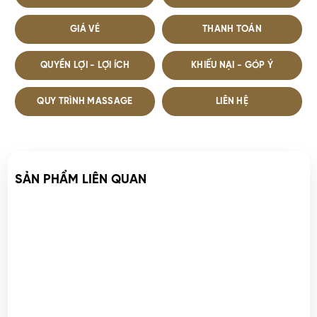
LOẠI DỊCH VỤ
THỜI GIAN DI CHUYỂN
GIÁ VÉ
THANH TOÁN
QUYỀN LỢI - LỢI ÍCH
KHIẾU NẠI - GÓP Ý
QUY TRÌNH MASSAGE
LIÊN HỆ
SẢN PHẨM LIÊN QUAN