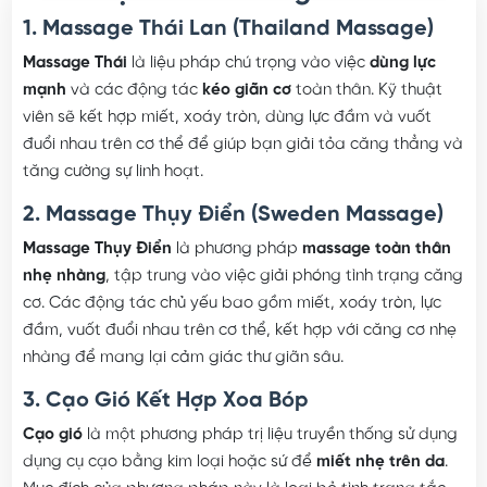
Các Loại Hình Massage
1. Massage Thái Lan (Thailand Massage)
Massage Thái
là liệu pháp chú trọng vào việc
dùng lực
mạnh
và các động tác
kéo giãn cơ
toàn thân. Kỹ thuật
viên sẽ kết hợp miết, xoáy tròn, dùng lực đầm và vuốt
đuổi nhau trên cơ thể để giúp bạn giải tỏa căng thẳng và
tăng cường sự linh hoạt.
2. Massage Thụy Điển (Sweden Massage)
Massage Thụy Điển
là phương pháp
massage toàn thân
nhẹ nhàng
, tập trung vào việc giải phóng tình trạng căng
cơ. Các động tác chủ yếu bao gồm miết, xoáy tròn, lực
đầm, vuốt đuổi nhau trên cơ thể, kết hợp với căng cơ nhẹ
nhàng để mang lại cảm giác thư giãn sâu.
3. Cạo Gió Kết Hợp Xoa Bóp
Cạo gió
là một phương pháp trị liệu truyền thống sử dụng