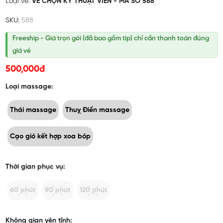
Loại vé:
VÉ CHỌN KỸ THUẬT VIÊN - MÃ SỐ 588
SKU:
588
Freeship - Giá trọn gói (đã bao gồm tip) chỉ cần thanh toán đúng
giá vé
500,000đ
Loại massage:
Thái massage
Thuỵ Điển massage
Cạo gió kết hợp xoa bóp
Thời gian phục vụ:
60 phút
90 phút
120 phút