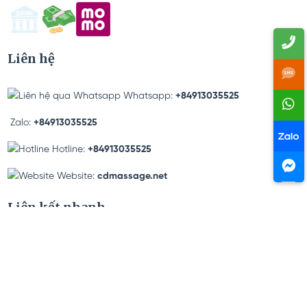
Liên hệ
Whatsapp:
+84913035525
Zalo:
+84913035525
Hotline:
+84913035525
Website:
cdmassage.net
Liên kết nhanh
Đặt lịch
CHỌN KỸ THUẬT VIÊN
Tin tức
Liên hệ