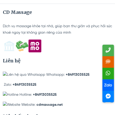
CD Massage
05/01/2026
Dịch vụ massage khỏe tại nhà, giúp bạn thư giãn và phục hồi sức
khoẻ ngay tại không gian riêng của mình
Liên hệ
Whatsapp:
+84913035525
Zalo:
+84913035525
Hotline:
+84913035525
Website:
cdmassage.net