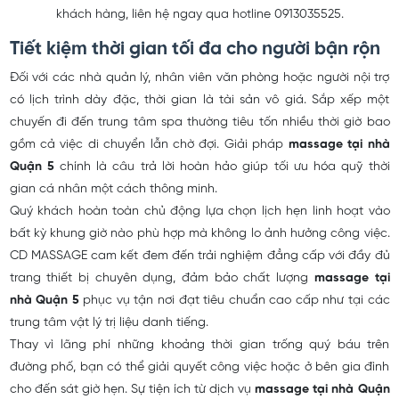
khách hàng, liên hệ ngay qua hotline 0913035525.
Tiết kiệm thời gian tối đa cho người bận rộn
Đối với các nhà quản lý, nhân viên văn phòng hoặc người nội trợ
có lịch trình dày đặc, thời gian là tài sản vô giá. Sắp xếp một
chuyến đi đến trung tâm spa thường tiêu tốn nhiều thời giờ bao
gồm cả việc di chuyển lẫn chờ đợi. Giải pháp
massage tại nhà
Quận 5
chính là câu trả lời hoàn hảo giúp tối ưu hóa quỹ thời
gian cá nhân một cách thông minh.
Quý khách hoàn toàn chủ động lựa chọn lịch hẹn linh hoạt vào
bất kỳ khung giờ nào phù hợp mà không lo ảnh hưởng công việc.
CD MASSAGE cam kết đem đến trải nghiệm đẳng cấp với đầy đủ
trang thiết bị chuyên dụng, đảm bảo chất lượng
massage tại
nhà Quận 5
phục vụ tận nơi đạt tiêu chuẩn cao cấp như tại các
trung tâm vật lý trị liệu danh tiếng.
Thay vì lãng phí những khoảng thời gian trống quý báu trên
đường phố, bạn có thể giải quyết công việc hoặc ở bên gia đình
cho đến sát giờ hẹn. Sự tiện ích từ dịch vụ
massage tại nhà Quận