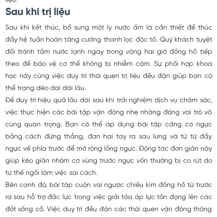
liệu.
Sau khi trị liệu
Sau khi kết thúc, bổ sung một ly nước ấm là cần thiết để thúc
đẩy hệ tuần hoàn tăng cường thanh lọc độc tố. Quý khách tuyệt
đối tránh tắm nước lạnh ngay trong vòng hai giờ đồng hồ tiếp
theo để bảo vệ cơ thể không bị nhiễm cảm. Sự phối hợp khoa
học này cùng việc duy trì thói quen trị liệu đều đặn giúp bạn có
thể trạng dẻo dai dài lâu.
Để duy trì hiệu quả lâu dài sau khi trải nghiệm dịch vụ chăm sóc,
việc thực hiện các bài tập vận động nhẹ nhàng đóng vai trò vô
cùng quan trọng. Bạn có thể áp dụng bài tập căng cơ ngực
bằng cách đứng thẳng, đan hai tay ra sau lưng và từ từ đẩy
ngực về phía trước để mở rộng lồng ngực. Động tác đơn giản này
giúp kéo giãn nhóm cơ vùng trước ngực vốn thường bị co rút do
tư thế ngồi làm việc sai cách.
Bên cạnh đó, bài tập cuộn vai ngược chiều kim đồng hồ từ trước
ra sau hỗ trợ đắc lực trong việc giải tỏa áp lực tồn đọng lên các
đốt sống cổ. Việc duy trì đều đặn các thói quen vận động thông