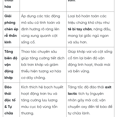
thoái
sớm
.
hóa
Giải
Áp dụng các tác động
Loại bỏ hoàn toàn các
phóng
mô sâu có tính toán và
triệu chứng khó chịu như
chèn ép
định hướng rõ ràng lên
tê bì tay chân
, nặng đầu,
rễ thần
vùng xung quanh cột
mang lại giấc ngủ ngon
kinh
sống cổ.
và sâu hơn.
Tăng
Thao tác chuyên sâu
Giúp khớp vai và cột sống
biên độ
giúp tăng cường tiết dịch
cổ tìm lại biên độ vận
vận
bôi trơn khớp và giảm
động linh hoạt, thoải mái
động
thiểu hiện tượng xơ hóa
và bền vững.
khớp
cơ dây chằng.
Đào
Kích thích hệ bạch huyết
Tăng tốc độ đào thải
axit
thải
hoạt động trơn tru và
lactic
tích tụ (nguyên
độc tố
tăng cường lưu lượng
nhân gây mỏi cơ); vận
& Tự
máu cục bộ vùng tổn
chuyển oxy đến tế bào để
chữa
thương.
tự chữa lành.