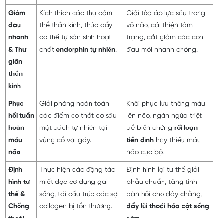
Giảm
Kích thích các thụ cảm
Giải tỏa áp lực sâu trong
đau
thể thần kinh, thúc đẩy
vỏ não, cải thiện tâm
nhanh
cơ thể tự sản sinh hoạt
trạng, cắt giảm các cơn
& Thư
chất
endorphin tự nhiên
.
đau mỏi nhanh chóng.
giãn
thần
kinh
Phục
Giải phóng hoàn toàn
Khôi phục lưu thông máu
hồi tuần
các điểm co thắt cơ sâu
lên não, ngăn ngừa triệt
hoàn
một cách tự nhiên tại
để biến chứng
rối loạn
máu
vùng cổ vai gáy.
tiền đình
hay thiếu máu
não
não cục bộ.
Định
Thực hiện các động tác
Định hình lại tư thế giải
hình tư
miết dọc cơ dựng gai
phẫu chuẩn, tăng tính
thế &
sống, tái cấu trúc các sợi
đàn hồi cho dây chằng,
Chống
collagen bị tổn thương.
đẩy lùi thoái hóa cột sống