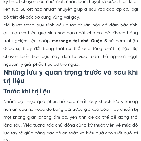
kỹ thuật chuyên sâu như miết, nhào, bấm huyệt sẽ được triển khai
liên tục. Sự kết hợp nhuần nhuyễn giúp đi sâu vào các lớp cơ, loại
bỏ triệt để các xơ cứng vùng vai gáy.
Mỗi bước trong quy trình đều được chuẩn hóa để đảm bảo tính
an toàn và hiệu quả sinh học cao nhất cho cơ thể. Khách hàng
trải nghiệm liệu pháp
massage tại nhà Quận 5
sẽ cảm nhận
được sự thay đổi trạng thái cơ thể qua từng phút trị liệu. Sự
chuyển biến tích cực này đến từ việc tuân thủ nghiêm ngặt
nguyên lý giải phẫu học cơ thể người.
Những lưu ý quan trọng trước và sau khi
trị liệu
Trước khi trị liệu
Nhằm đạt hiệu quả phục hồi cao nhất, quý khách lưu ý không
nên ăn quá no hoặc để bụng đói trước giờ xoa bóp. Hãy chuẩn bị
một không gian phòng ấm áp, yên tĩnh để cơ thể dễ dàng thả
lỏng sâu. Việc tương tác chủ động cùng kỹ thuật viên về mức độ
lực tay sẽ giúp nâng cao độ an toàn và hiệu quả cho suốt buổi trị