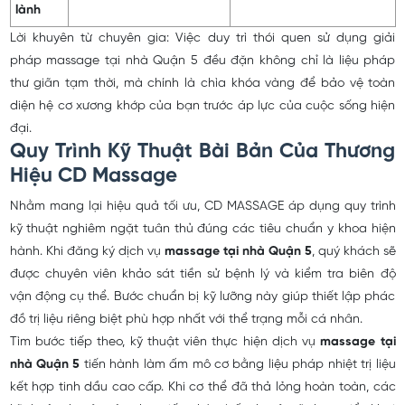
lành
Lời khuyên từ chuyên gia: Việc duy trì thói quen sử dụng giải
pháp massage tại nhà Quận 5 đều đặn không chỉ là liệu pháp
thư giãn tạm thời, mà chính là chìa khóa vàng để bảo vệ toàn
diện hệ cơ xương khớp của bạn trước áp lực của cuộc sống hiện
đại.
Quy Trình Kỹ Thuật Bài Bản Của Thương
Hiệu CD Massage
Nhằm mang lại hiệu quả tối ưu, CD MASSAGE áp dụng quy trình
kỹ thuật nghiêm ngặt tuân thủ đúng các tiêu chuẩn y khoa hiện
hành. Khi đăng ký dịch vụ
massage tại nhà Quận 5
, quý khách sẽ
được chuyên viên khảo sát tiền sử bệnh lý và kiểm tra biên độ
vận động cụ thể. Bước chuẩn bị kỹ lưỡng này giúp thiết lập phác
đồ trị liệu riêng biệt phù hợp nhất với thể trạng mỗi cá nhân.
Tìm bước tiếp theo, kỹ thuật viên thực hiện dịch vụ
massage tại
nhà Quận 5
tiến hành làm ấm mô cơ bằng liệu pháp nhiệt trị liệu
kết hợp tinh dầu cao cấp. Khi cơ thể đã thả lỏng hoàn toàn, các