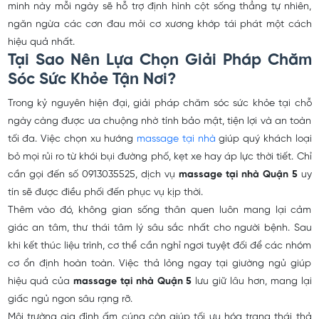
minh này mỗi ngày sẽ hỗ trợ định hình cột sống thẳng tự nhiên,
ngăn ngừa các cơn đau mỏi cơ xương khớp tái phát một cách
hiệu quả nhất.
Tại Sao Nên Lựa Chọn Giải Pháp Chăm
Sóc Sức Khỏe Tận Nơi?
Trong kỷ nguyên hiện đại, giải pháp chăm sóc sức khỏe tại chỗ
ngày càng được ưa chuộng nhờ tính bảo mật, tiện lợi và an toàn
tối đa. Việc chọn xu hướng
massage tại nhà
giúp quý khách loại
bỏ mọi rủi ro từ khói bụi đường phố, kẹt xe hay áp lực thời tiết. Chỉ
cần gọi đến số 0913035525, dịch vụ
massage tại nhà Quận 5
uy
tín sẽ được điều phối đến phục vụ kịp thời.
Thêm vào đó, không gian sống thân quen luôn mang lại cảm
giác an tâm, thư thái tâm lý sâu sắc nhất cho người bệnh. Sau
khi kết thúc liệu trình, cơ thể cần nghỉ ngơi tuyệt đối để các nhóm
cơ ổn định hoàn toàn. Việc thả lỏng ngay tại giường ngủ giúp
hiệu quả của
massage tại nhà Quận 5
lưu giữ lâu hơn, mang lại
giấc ngủ ngon sâu rạng rỡ.
Môi trường gia đình ấm cúng còn giúp tối ưu hóa trạng thái thả