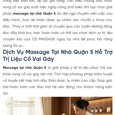
công việc bận rộn, áp lực gia tăng, các triệu chứng đau nhức
vùng cổ vai gáy xuất hiện ngày càng phổ biến. Khi lựa chọn giải
pháp
massage tại nhà Quận 5
do đội ngũ chuyên viên cấp cao
điều hành, bạn sẽ nhận được sự chăm sóc chuẩn y khoa chu
đáo. Thay vì mất thời gian di chuyển qua các tuyến đường đông
đúc đầy khói bụi, bạn hoàn toàn có thể lựa chọn dịch vụ trị liệu
chuyên sâu của CD MASSAGE ngay tại nhà để phục hồi năng
lượng tối ưu.
Dịch Vụ Massage Tại Nhà Quận 5 Hỗ Trợ
Trị Liệu Cổ Vai Gáy
Massage tại nhà Quận 5
là giải pháp y tế trị liệu phục hồi sức
khỏe vùng cổ vai gáy tận nơi. Tích hợp phương pháp bấm huyệt
cổ truyền kết hợp tinh dầu thảo dược tự nhiên cao cấp. Giúp giải
tỏa hoàn toàn cơn đau mỏi hệ vận động cho khách hàng bận
rộn.