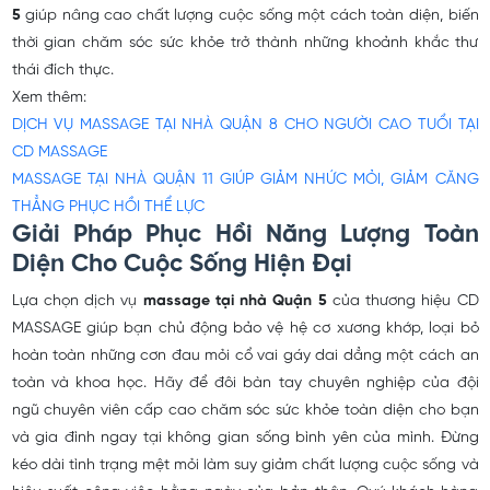
5
giúp nâng cao chất lượng cuộc sống một cách toàn diện, biến
thời gian chăm sóc sức khỏe trở thành những khoảnh khắc thư
thái đích thực.
Xem thêm:
DỊCH VỤ MASSAGE TẠI NHÀ QUẬN 8 CHO NGƯỜI CAO TUỔI TẠI
CD MASSAGE
MASSAGE TẠI NHÀ QUẬN 11 GIÚP GIẢM NHỨC MỎI, GIẢM CĂNG
THẲNG PHỤC HỒI THỂ LỰC
Giải Pháp Phục Hồi Năng Lượng Toàn
Diện Cho Cuộc Sống Hiện Đại
Lựa chọn dịch vụ
massage tại nhà Quận 5
của thương hiệu CD
MASSAGE giúp bạn chủ động bảo vệ hệ cơ xương khớp, loại bỏ
hoàn toàn những cơn đau mỏi cổ vai gáy dai dẳng một cách an
toàn và khoa học. Hãy để đôi bàn tay chuyên nghiệp của đội
ngũ chuyên viên cấp cao chăm sóc sức khỏe toàn diện cho bạn
và gia đình ngay tại không gian sống bình yên của mình. Đừng
kéo dài tình trạng mệt mỏi làm suy giảm chất lượng cuộc sống và