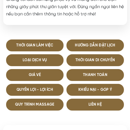
thời gian và đến trước kỹ thuật viên vài phút là được.
Hỗ trợ ngôn ngữ cho khách quốc tế:
Nếu bạn là du
khách quốc tế và có rào cản ngôn ngữ, đừng lo lắng.
Bạn vẫn có thể đặt dịch vụ bình thường. Đối với các
thắc mắc về dịch vụ, vui lòng gửi tin nhắn qua số điện
thoại
(+84913035525)
để chúng tôi có thể hỗ trợ bạn
một cách nhanh chóng và hiệu quả nhất.
Chúng tôi luôn sẵn lòng phục vụ và mang đến cho bạn
những giây phút thư giãn tuyệt vời. Đừng ngần ngại liên hệ
nếu bạn cần thêm thông tin hoặc hỗ trợ nhé!
THỜI GIAN LÀM VIỆC
HƯỚNG DẪN ĐẶT LỊCH
LOẠI DỊCH VỤ
THỜI GIAN DI CHUYỂN