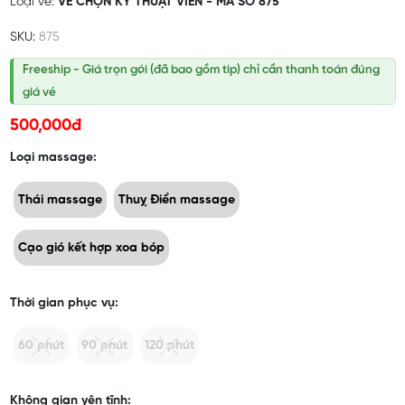
Loại vé:
VÉ CHỌN KỸ THUẬT VIÊN - MÃ SỐ 875
SKU:
875
Freeship - Giá trọn gói (đã bao gồm tip) chỉ cần thanh toán đúng
giá vé
500,000đ
Loại massage:
Thái massage
Thuỵ Điển massage
Cạo gió kết hợp xoa bóp
Thời gian phục vụ:
60 phút
90 phút
120 phút
Không gian yên tĩnh: