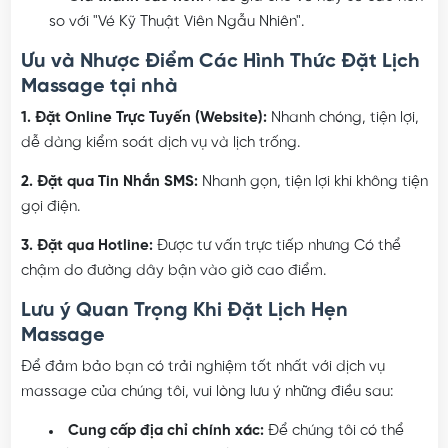
hài lòng trước đó.
Nhược điểm:
Có thể phải chờ đợi:
Do lịch trình của kỹ thuật viên
có thể bận hoặc trùng lịch, bạn có thể phải chờ đợi
hoặc đặt lịch hẹn trước để đảm bảo có được kỹ thuật
viên mong muốn.
Giá thành cao hơn:
Mức giá cho vé này sẽ cao hơn
so với "Vé Kỹ Thuật Viên Ngẫu Nhiên".
Ưu và Nhược Điểm Các Hình Thức Đặt Lịch
Massage tại nhà
1. Đặt Online Trực Tuyến (Website):
Nhanh chóng, tiện lợi,
dễ dàng kiểm soát dịch vụ và lịch trống.
2. Đặt qua Tin Nhắn SMS:
Nhanh gọn, tiện lợi khi không tiện
gọi điện.
3. Đặt qua Hotline:
Được tư vấn trực tiếp nhưng Có thể