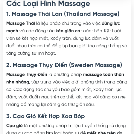
Các Loại Hình Massage
1. Massage Thái Lan (Thailand Massage)
Massage Thái
là liệu pháp chú trọng vào việc
dùng lực
mạnh
và các động tác
kéo giãn cơ
toàn thân. Kỹ thuật
viên sẽ kết hợp miết, xoáy tròn, dùng lực đầm và vuốt
đuổi nhau trên cơ thể để giúp bạn giải tỏa căng thẳng và
tăng cường sự linh hoạt.
2. Massage Thụy Điển (Sweden Massage)
Massage Thụy Điển
là phương pháp
massage toàn thân
nhẹ nhàng
, tập trung vào việc giải phóng tình trạng căng
cơ. Các động tác chủ yếu bao gồm miết, xoáy tròn, lực
đầm, vuốt đuổi nhau trên cơ thể, kết hợp với căng cơ nhẹ
nhàng để mang lại cảm giác thư giãn sâu.
3. Cạo Gió Kết Hợp Xoa Bóp
Cạo gió
là một phương pháp trị liệu truyền thống sử dụng
dụng cụ cạo bằng kim loại hoặc sứ để
miết nhẹ trên da
.