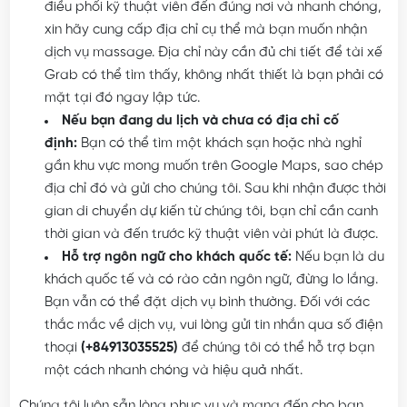
chậm do đường dây bận vào giờ cao điểm.
Lưu ý Quan Trọng Khi Đặt Lịch Hẹn
Massage
Để đảm bảo bạn có trải nghiệm tốt nhất với dịch vụ
massage của chúng tôi, vui lòng lưu ý những điều sau:
Cung cấp địa chỉ chính xác:
Để chúng tôi có thể
điều phối kỹ thuật viên đến đúng nơi và nhanh chóng,
xin hãy cung cấp địa chỉ cụ thể mà bạn muốn nhận
dịch vụ massage. Địa chỉ này cần đủ chi tiết để tài xế
Grab có thể tìm thấy, không nhất thiết là bạn phải có
mặt tại đó ngay lập tức.
Nếu bạn đang du lịch và chưa có địa chỉ cố
định:
Bạn có thể tìm một khách sạn hoặc nhà nghỉ
gần khu vực mong muốn trên Google Maps, sao chép
địa chỉ đó và gửi cho chúng tôi. Sau khi nhận được thời
gian di chuyển dự kiến từ chúng tôi, bạn chỉ cần canh