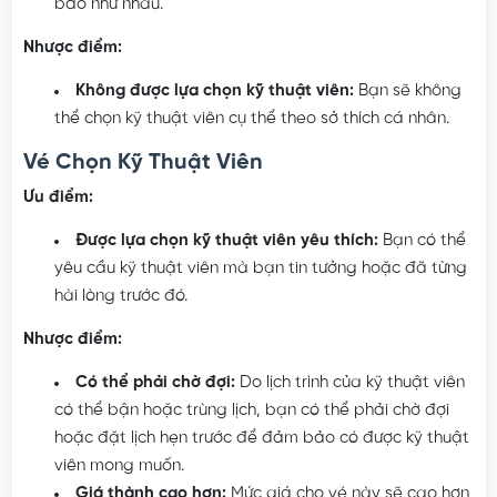
giá phải chăng.
Thời gian phục vụ nhanh chóng:
Kỹ thuật viên sẽ
được điều phối đến bạn ngay lập tức, giảm thiểu thời
gian chờ đợi.
Chất lượng dịch vụ đồng nhất:
Mặc dù kỹ thuật
viên được chọn ngẫu nhiên, chúng tôi cam kết chất
lượng dịch vụ và phong cách phục vụ luôn được đảm
bảo như nhau.
Nhược điểm:
Không được lựa chọn kỹ thuật viên:
Bạn sẽ không
thể chọn kỹ thuật viên cụ thể theo sở thích cá nhân.
Vé Chọn Kỹ Thuật Viên
Ưu điểm:
Được lựa chọn kỹ thuật viên yêu thích:
Bạn có thể
yêu cầu kỹ thuật viên mà bạn tin tưởng hoặc đã từng