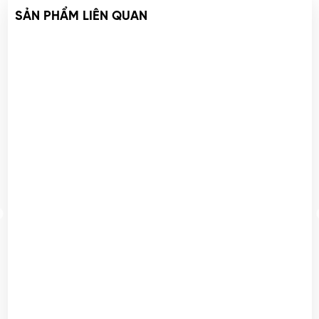
GIÁ VÉ
THANH TOÁN
QUYỀN LỢI - LỢI ÍCH
KHIẾU NẠI - GÓP Ý
QUY TRÌNH MASSAGE
LIÊN HỆ
SẢN PHẨM LIÊN QUAN