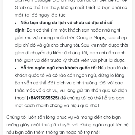
dịch vụ massage. Địa chỉ này cần đủ chi tiết để tài xế
Grab có thể tìm thấy, không nhất thiết là bạn phải có
mặt tại đó ngay lập tức.
Nếu bạn đang du lịch và chưa có địa chỉ cố
định:
Bạn có thể tìm một khách sạn hoặc nhà nghỉ
gần khu vực mong muốn trên Google Maps, sao chép
địa chỉ đó và gửi cho chúng tôi. Sau khi nhận được thời
gian di chuyển dự kiến từ chúng tôi, bạn chỉ cần canh
thời gian và đến trước kỹ thuật viên vài phút là được.
Hỗ trợ ngôn ngữ cho khách quốc tế:
Nếu bạn là du
khách quốc tế và có rào cản ngôn ngữ, đừng lo lắng.
Bạn vẫn có thể đặt dịch vụ bình thường. Đối với các
thắc mắc về dịch vụ, vui lòng gửi tin nhắn qua số điện
thoại
(+84913035525)
để chúng tôi có thể hỗ trợ bạn
một cách nhanh chóng và hiệu quả nhất.
Chúng tôi luôn sẵn lòng phục vụ và mang đến cho bạn
những giây phút thư giãn tuyệt vời. Đừng ngần ngại liên hệ
nếu bạn cần thêm thông tin hoặc hỗ trợ nhé!