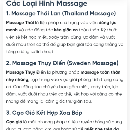
Các Loại Hình Massage
1. Massage Thái Lan (Thailand Massage)
Massage Thái
là liệu pháp chú trọng vào việc
dùng lực
mạnh
và các động tác
kéo giãn cơ
toàn thân. Kỹ thuật
viên sẽ kết hợp miết, xoáy tròn, dùng lực đầm và vuốt
đuổi nhau trên cơ thể để giúp bạn giải tỏa căng thẳng và
tăng cường sự linh hoạt.
2. Massage Thụy Điển (Sweden Massage)
Massage Thụy Điển
là phương pháp
massage toàn thân
nhẹ nhàng
, tập trung vào việc giải phóng tình trạng căng
cơ. Các động tác chủ yếu bao gồm miết, xoáy tròn, lực
đầm, vuốt đuổi nhau trên cơ thể, kết hợp với căng cơ nhẹ
nhàng để mang lại cảm giác thư giãn sâu.
3. Cạo Gió Kết Hợp Xoa Bóp
Cạo gió
là một phương pháp trị liệu truyền thống sử dụng
dụng cụ cạo bằng kim loại hoặc sứ để
miết nhẹ trên da
.