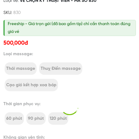
Loại vé:
VÉ CHỌN KỸ THUẬT VIÊN - MÃ SỐ 830
SKU:
830
Freeship - Giá trọn gói (đã bao gồm tip) chỉ cần thanh toán đúng
giá vé
500,000đ
Loại massage:
Thái massage
Thuỵ Điển massage
Cạo gió kết hợp xoa bóp
Thời gian phục vụ:
60 phút
90 phút
120 phút
Không gian yên tĩnh: