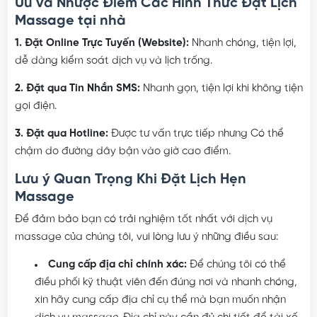
Ưu và Nhược Điểm Các Hình Thức Đặt Lịch
Massage tại nhà
1. Đặt Online Trực Tuyến (Website):
Nhanh chóng, tiện lợi,
dễ dàng kiểm soát dịch vụ và lịch trống.
2. Đặt qua Tin Nhắn SMS:
Nhanh gọn, tiện lợi khi không tiện
gọi điện.
3. Đặt qua Hotline:
Được tư vấn trực tiếp nhưng Có thể
chậm do đường dây bận vào giờ cao điểm.
Lưu ý Quan Trọng Khi Đặt Lịch Hẹn
Massage
Để đảm bảo bạn có trải nghiệm tốt nhất với dịch vụ
massage của chúng tôi, vui lòng lưu ý những điều sau:
Cung cấp địa chỉ chính xác:
Để chúng tôi có thể
điều phối kỹ thuật viên đến đúng nơi và nhanh chóng,
xin hãy cung cấp địa chỉ cụ thể mà bạn muốn nhận