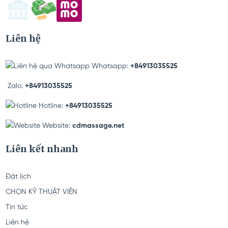
Liên hệ
Whatsapp:
+84913035525
Zalo:
+84913035525
Hotline:
+84913035525
Website:
cdmassage.net
Liên kết nhanh
Đặt lịch
CHỌN KỸ THUẬT VIÊN
Tin tức