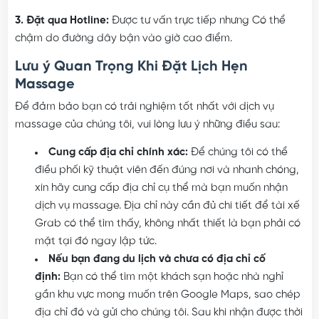
gọi điện.
3. Đặt qua Hotline:
Được tư vấn trực tiếp nhưng Có thể
chậm do đường dây bận vào giờ cao điểm.
Lưu ý Quan Trọng Khi Đặt Lịch Hẹn
Massage
Để đảm bảo bạn có trải nghiệm tốt nhất với dịch vụ
massage của chúng tôi, vui lòng lưu ý những điều sau:
Cung cấp địa chỉ chính xác:
Để chúng tôi có thể
điều phối kỹ thuật viên đến đúng nơi và nhanh chóng,
xin hãy cung cấp địa chỉ cụ thể mà bạn muốn nhận
dịch vụ massage. Địa chỉ này cần đủ chi tiết để tài xế
Grab có thể tìm thấy, không nhất thiết là bạn phải có
mặt tại đó ngay lập tức.
Nếu bạn đang du lịch và chưa có địa chỉ cố
định:
Bạn có thể tìm một khách sạn hoặc nhà nghỉ
gần khu vực mong muốn trên Google Maps, sao chép