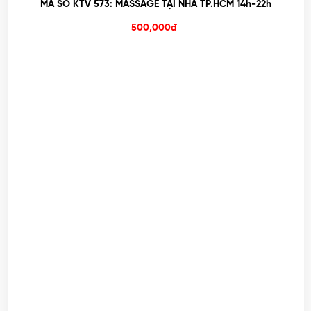
MÃ SỐ KTV 573: MASSAGE TẠI NHÀ TP.HCM 14h-22h
500,000đ