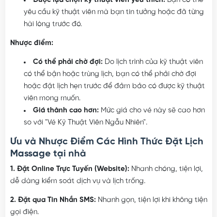
Được lựa chọn kỹ thuật viên yêu thích:
Bạn có thể
yêu cầu kỹ thuật viên mà bạn tin tưởng hoặc đã từng
hài lòng trước đó.
Nhược điểm:
Có thể phải chờ đợi:
Do lịch trình của kỹ thuật viên
có thể bận hoặc trùng lịch, bạn có thể phải chờ đợi
hoặc đặt lịch hẹn trước để đảm bảo có được kỹ thuật
viên mong muốn.
Giá thành cao hơn:
Mức giá cho vé này sẽ cao hơn
so với "Vé Kỹ Thuật Viên Ngẫu Nhiên".
Ưu và Nhược Điểm Các Hình Thức Đặt Lịch
Massage tại nhà
1. Đặt Online Trực Tuyến (Website):
Nhanh chóng, tiện lợi,
dễ dàng kiểm soát dịch vụ và lịch trống.
2. Đặt qua Tin Nhắn SMS:
Nhanh gọn, tiện lợi khi không tiện