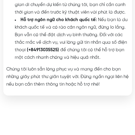
địa chỉ đó và gửi cho chúng tôi. Sau khi nhận được thời
gian di chuyển dự kiến từ chúng tôi, bạn chỉ cần canh
thời gian và đến trước kỹ thuật viên vài phút là được.
Hỗ trợ ngôn ngữ cho khách quốc tế:
Nếu bạn là du
khách quốc tế và có rào cản ngôn ngữ, đừng lo lắng.
Bạn vẫn có thể đặt dịch vụ bình thường. Đối với các
thắc mắc về dịch vụ, vui lòng gửi tin nhắn qua số điện
thoại
(+84913035525)
để chúng tôi có thể hỗ trợ bạn
một cách nhanh chóng và hiệu quả nhất.
Chúng tôi luôn sẵn lòng phục vụ và mang đến cho bạn
những giây phút thư giãn tuyệt vời. Đừng ngần ngại liên hệ
nếu bạn cần thêm thông tin hoặc hỗ trợ nhé!