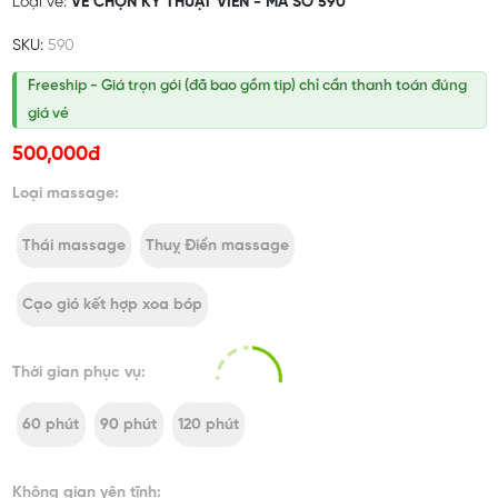
Loại vé:
VÉ CHỌN KỸ THUẬT VIÊN - MÃ SỐ 590
SKU:
590
Freeship - Giá trọn gói (đã bao gồm tip) chỉ cần thanh toán đúng
giá vé
500,000đ
Loại massage:
Thái massage
Thuỵ Điển massage
Cạo gió kết hợp xoa bóp
Thời gian phục vụ:
60 phút
90 phút
120 phút