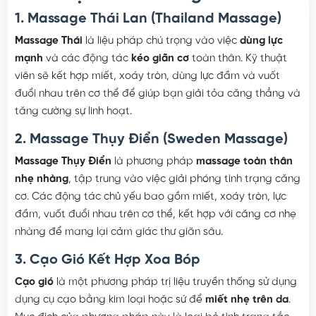
Các Loại Hình Massage
1. Massage Thái Lan (Thailand Massage)
Massage Thái
là liệu pháp chú trọng vào việc
dùng lực
mạnh
và các động tác
kéo giãn cơ
toàn thân. Kỹ thuật
viên sẽ kết hợp miết, xoáy tròn, dùng lực đầm và vuốt
đuổi nhau trên cơ thể để giúp bạn giải tỏa căng thẳng và
tăng cường sự linh hoạt.
2. Massage Thụy Điển (Sweden Massage)
Massage Thụy Điển
là phương pháp
massage toàn thân
nhẹ nhàng
, tập trung vào việc giải phóng tình trạng căng
cơ. Các động tác chủ yếu bao gồm miết, xoáy tròn, lực
đầm, vuốt đuổi nhau trên cơ thể, kết hợp với căng cơ nhẹ
nhàng để mang lại cảm giác thư giãn sâu.
3. Cạo Gió Kết Hợp Xoa Bóp
Cạo gió
là một phương pháp trị liệu truyền thống sử dụng