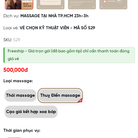
Dịch vụ:
MASSAGE TẠI NHÀ TP.HCM 23h-3h
Loại vé:
VÉ CHỌN KỸ THUẬT VIÊN - MÃ SỐ 529
SKU:
529
Freeship - Giá trọn gói (đã bao gồm tip) chỉ cần thanh toán đúng
giá vé
500,000đ
Loại massage:
Thái massage
Thuỵ Điển massage
Cạo gió kết hợp xoa bóp
Thời gian phục vụ: