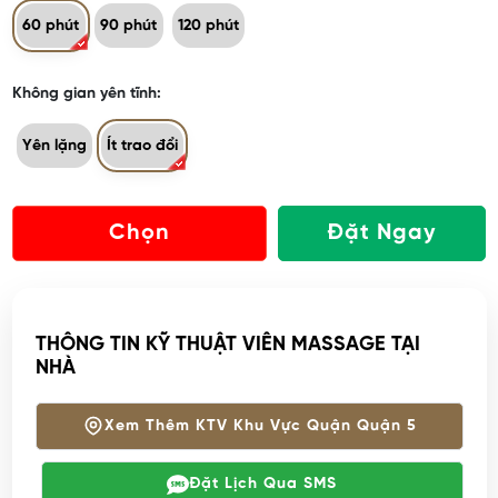
60 phút
90 phút
120 phút
Không gian yên tĩnh:
Yên lặng
Ít trao đổi
Chọn
Đặt Ngay
THÔNG TIN KỸ THUẬT VIÊN MASSAGE TẠI
NHÀ
Xem Thêm KTV Khu Vực Quận Quận 5
Đặt Lịch Qua SMS