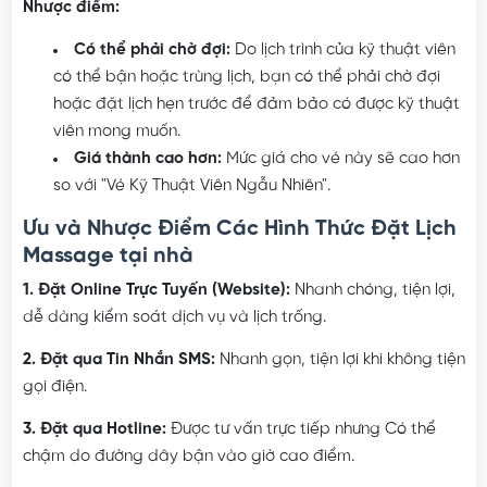
Nhược điểm:
Có thể phải chờ đợi:
Do lịch trình của kỹ thuật viên
có thể bận hoặc trùng lịch, bạn có thể phải chờ đợi
hoặc đặt lịch hẹn trước để đảm bảo có được kỹ thuật
viên mong muốn.
Giá thành cao hơn:
Mức giá cho vé này sẽ cao hơn
so với "Vé Kỹ Thuật Viên Ngẫu Nhiên".
Ưu và Nhược Điểm Các Hình Thức Đặt Lịch
Massage tại nhà
1. Đặt Online Trực Tuyến (Website):
Nhanh chóng, tiện lợi,
dễ dàng kiểm soát dịch vụ và lịch trống.
2. Đặt qua Tin Nhắn SMS:
Nhanh gọn, tiện lợi khi không tiện
gọi điện.
3. Đặt qua Hotline:
Được tư vấn trực tiếp nhưng Có thể
chậm do đường dây bận vào giờ cao điểm.