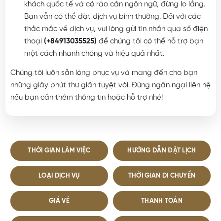
khách quốc tế và có rào cản ngôn ngữ, đừng lo lắng.
Bạn vẫn có thể đặt dịch vụ bình thường. Đối với các
thắc mắc về dịch vụ, vui lòng gửi tin nhắn qua số điện
thoại
(+84913035525)
để chúng tôi có thể hỗ trợ bạn
một cách nhanh chóng và hiệu quả nhất.
Chúng tôi luôn sẵn lòng phục vụ và mang đến cho bạn
những giây phút thư giãn tuyệt vời. Đừng ngần ngại liên hệ
nếu bạn cần thêm thông tin hoặc hỗ trợ nhé!
THỜI GIAN LÀM VIỆC
HƯỚNG DẪN ĐẶT LỊCH
LOẠI DỊCH VỤ
THỜI GIAN DI CHUYỂN
GIÁ VÉ
THANH TOÁN