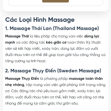
Các Loại Hình Massage
1. Massage Thái Lan (Thailand Massage)
Massage Thái
là liệu pháp chú trọng vào việc
dùng lực
mạnh
và các động tác
kéo giãn cơ
toàn thân. Kỹ thuật
viên sẽ kết hợp miết, xoáy tròn, dùng lực đầm và vuốt
đuổi nhau trên cơ thể để giúp bạn giải tỏa căng thẳng và
tăng cường sự linh hoạt.
2. Massage Thụy Điển (Sweden Massage)
Massage Thụy Điển
là phương pháp
massage toàn thân
nhẹ nhàng
, tập trung vào việc giải phóng tình trạng căng
cơ. Các động tác chủ yếu bao gồm miết, xoáy tròn, lực
đầm, vuốt đuổi nhau trên cơ thể, kết hợp với căng cơ nhẹ
nhàng để mang lại cảm giác thư giãn sâu.