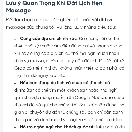
Lưu ý Quan Trọng Khi Đặt Lịch Hẹn
Massage
Để đảm bảo bạn có trải nghiệm tốt nhất với dịch vụ
massage của chúng tôi, vui lòng lưu ý những điều sau:
Cung cấp địa chỉ chính xác:
Để chúng tôi có thể
điều phối kỹ thuật viên đến đúng nơi và nhanh chóng,
xin hãy cung cấp địa chỉ cụ thể mà bạn muốn nhận
dịch vụ massage. Địa chỉ này cần đủ chi tiết để tài xế
Grab có thể tìm thấy, không nhất thiết là bạn phải có
mặt tại đó ngay lập tức.
Nếu bạn đang du lịch và chưa có địa chỉ cố
định:
Bạn có thể tìm một khách sạn hoặc nhà nghỉ
gần khu vực mong muốn trên Google Maps, sao chép
địa chỉ đó và gửi cho chúng tôi. Sau khi nhận được thời
gian di chuyển dự kiến từ chúng tôi, bạn chỉ cần canh
thời gian và đến trước kỹ thuật viên vài phút là được.
Hỗ trợ ngôn ngữ cho khách quốc tế:
Nếu bạn là du