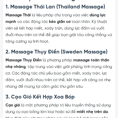
1. Massage Thái Lan (Thailand Massage)
Massage Thái
là liệu pháp chú trọng vào việc
dùng lực
mạnh
và các động tác
kéo giãn cơ
toàn thân. Kỹ thuật
viên sẽ kết hợp miết, xoáy tròn, dùng lực đầm và vuốt
đuổi nhau trên cơ thể để giúp bạn giải tỏa căng thẳng và
tăng cường sự linh hoạt.
2. Massage Thụy Điển (Sweden Massage)
Massage Thụy Điển
là phương pháp
massage toàn thân
nhẹ nhàng
, tập trung vào việc giải phóng tình trạng căng
cơ. Các động tác chủ yếu bao gồm miết, xoáy tròn, lực
đầm, vuốt đuổi nhau trên cơ thể, kết hợp với căng cơ nhẹ
nhàng để mang lại cảm giác thư giãn sâu.
3. Cạo Gió Kết Hợp Xoa Bóp
Cạo gió
là một phương pháp trị liệu truyền thống sử dụng
dụng cụ cạo bằng kim loại hoặc sứ để
miết nhẹ trên da
.