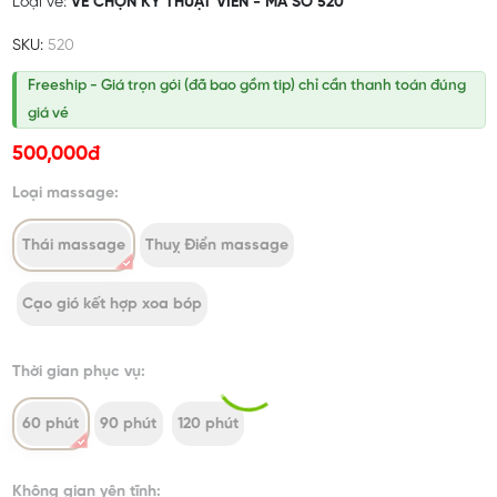
Loại vé:
VÉ CHỌN KỸ THUẬT VIÊN - MÃ SỐ 520
SKU:
520
Freeship - Giá trọn gói (đã bao gồm tip) chỉ cần thanh toán đúng
giá vé
500,000đ
Loại massage:
Thái massage
Thuỵ Điển massage
Cạo gió kết hợp xoa bóp
Thời gian phục vụ:
60 phút
90 phút
120 phút
Không gian yên tĩnh: