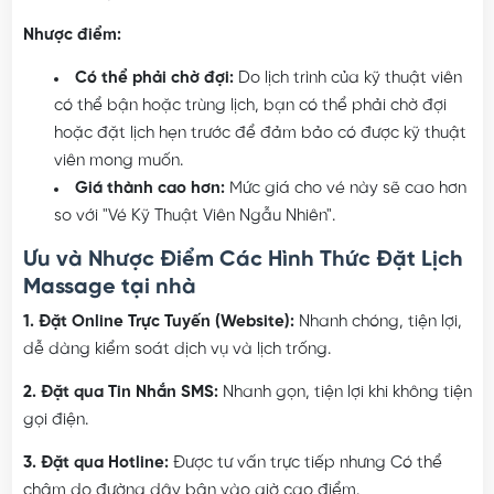
Nhược điểm:
Có thể phải chờ đợi:
Do lịch trình của kỹ thuật viên
có thể bận hoặc trùng lịch, bạn có thể phải chờ đợi
hoặc đặt lịch hẹn trước để đảm bảo có được kỹ thuật
viên mong muốn.
Giá thành cao hơn:
Mức giá cho vé này sẽ cao hơn
so với "Vé Kỹ Thuật Viên Ngẫu Nhiên".
Ưu và Nhược Điểm Các Hình Thức Đặt Lịch
Massage tại nhà
1. Đặt Online Trực Tuyến (Website):
Nhanh chóng, tiện lợi,
dễ dàng kiểm soát dịch vụ và lịch trống.
2. Đặt qua Tin Nhắn SMS:
Nhanh gọn, tiện lợi khi không tiện
gọi điện.
3. Đặt qua Hotline:
Được tư vấn trực tiếp nhưng Có thể
chậm do đường dây bận vào giờ cao điểm.