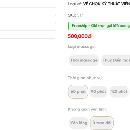
Loại vé:
VÉ CHỌN KỸ THUẬT VIÊN 
SKU:
517
Freeship - Giá trọn gói (đã bao 
500,000đ
Loại massage:
Thái massage
Thuỵ Điển ma
Thời gian phục vụ:
60 phút
90 phút
120 phút
Không gian yên tĩnh:
Yên lặng
Ít trao đổi