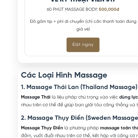
60 PHÚT MASSAGE BODY:
500,000đ
Đã gồm tip + phí di chuyển (chỉ cần thanh toán đúng
giá vé)
Đặt ngay
Các Loại Hình Massage
1. Massage Thái Lan (Thailand Massage)
Massage Thái
là liệu pháp chú trọng vào việc
dùng lự
nhau trên cơ thể để giúp bạn giải tỏa căng thẳng và t
2. Massage Thụy Điển (Sweden Massage
Massage Thụy Điển
là phương pháp
massage toàn th
đầm, vuốt đuổi nhau trên cơ thể, kết hợp với căng cơ