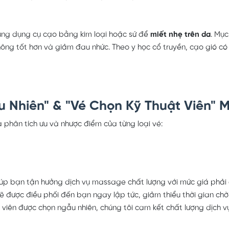
dụng dụng cụ cạo bằng kim loại hoặc sứ để
miết nhẹ trên da
. Mục
hông tốt hơn và giảm đau nhức. Theo y học cổ truyền, cạo gió có 
u Nhiên" & "Vé Chọn Kỹ Thuật Viên" 
 phân tích ưu và nhược điểm của từng loại vé:
giúp bạn tận hưởng dịch vụ massage chất lượng với mức giá phải
ẽ được điều phối đến bạn ngay lập tức, giảm thiểu thời gian chờ 
viên được chọn ngẫu nhiên, chúng tôi cam kết chất lượng dịch 