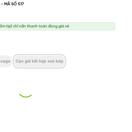
- MÃ SỐ 517
gồm tip) chỉ cần thanh toán đúng giá vé
ssage
Cạo gió kết hợp xoa bóp