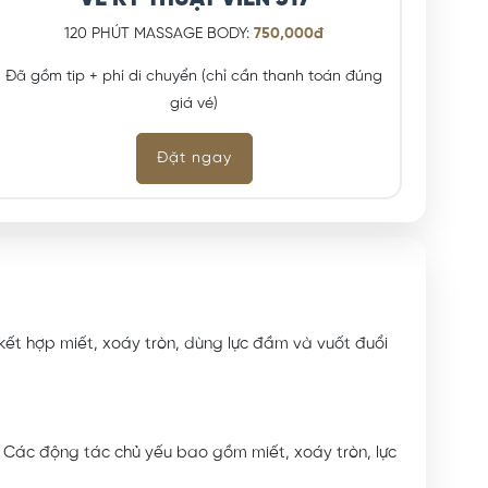
120 PHÚT MASSAGE BODY:
750,000đ
Đã gồm tip + phí di chuyển (chỉ cần thanh toán đúng
giá vé)
Đặt ngay
 kết hợp miết, xoáy tròn, dùng lực đầm và vuốt đuổi
ơ. Các động tác chủ yếu bao gồm miết, xoáy tròn, lực