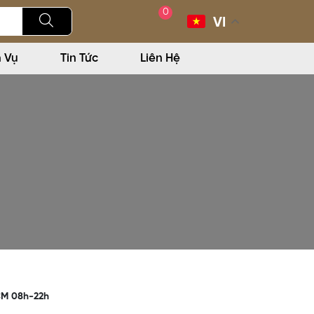
0
VI
h Vụ
Tin Tức
Liên Hệ
CM 08h-22h