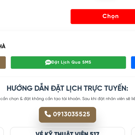
Chọn
HÀ
Đặt Lịch Qua SMS
HƯỚNG DẪN ĐẶT LỊCH TRỰC TUYẾN:
 cần chọn & đặt không cần tạo tài khoản. Sau khi đặt nhân viên sẽ l
0913035525
VÉ KỸ THUẬT VIÊN 517