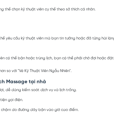
g thể chọn kỹ thuật viên cụ thể theo sở thích cá nhân.
hể yêu cầu kỹ thuật viên mà bạn tin tưởng hoặc đã từng hài lòng
viên có thể bận hoặc trùng lịch, bạn có thể phải chờ đợi hoặc đặ
ơn so với "Vé Kỹ Thuật Viên Ngẫu Nhiên".
ch Massage tại nhà
ợi, dễ dàng kiểm soát dịch vụ và lịch trống.
tiện gọi điện.
ể chậm do đường dây bận vào giờ cao điểm.