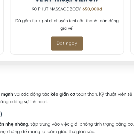
90 PHÚT MASSAGE BODY:
650,000đ
Đã gồm tip + phí di chuyển (chỉ cần thanh toán đúng
giá vé)
Đặt ngay
c mạnh
và các động tác
kéo giãn cơ
toàn thân. Kỹ thuật viên sẽ
ăng cường sự linh hoạt.
)
ân nhẹ nhàng
, tập trung vào việc giải phóng tình trạng căng c
 nhẹ nhàng để mang lại cảm giác thư giãn sâu.