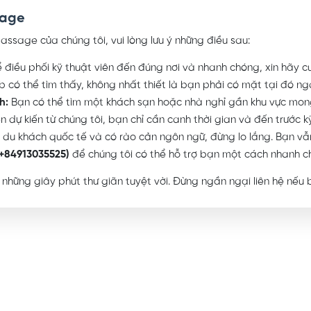
sage
ssage của chúng tôi, vui lòng lưu ý những điều sau:
 điều phối kỹ thuật viên đến đúng nơi và nhanh chóng, xin hãy 
b có thể tìm thấy, không nhất thiết là bạn phải có mặt tại đó ng
h:
Bạn có thể tìm một khách sạn hoặc nhà nghỉ gần khu vực mon
n dự kiến từ chúng tôi, bạn chỉ cần canh thời gian và đến trước kỹ
du khách quốc tế và có rào cản ngôn ngữ, đừng lo lắng. Bạn vẫn
(+84913035525)
để chúng tôi có thể hỗ trợ bạn một cách nhanh c
hững giây phút thư giãn tuyệt vời. Đừng ngần ngại liên hệ nếu 