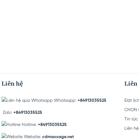
Liên hệ
Liên
Whatsapp:
+84913035525
Đặt lịc
CHỌN K
Zalo:
+84913035525
Tin tức
Hotline:
+84913035525
Liên hệ
Website:
cdmassage.net