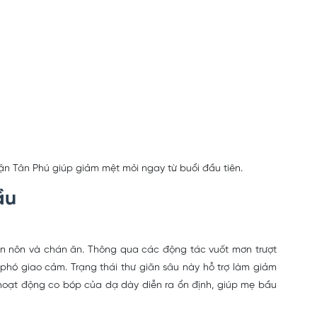
n Tân Phú giúp giảm mệt mỏi ngay từ buổi đầu tiên.
ầu
uồn nôn và chán ăn. Thông qua các động tác vuốt mơn trượt
 phó giao cảm. Trạng thái thư giãn sâu này hỗ trợ làm giảm
, hoạt động co bóp của dạ dày diễn ra ổn định, giúp mẹ bầu