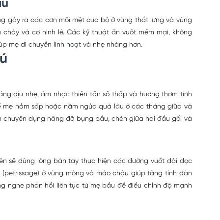
ậu
ờng gây ra các cơn mỏi mệt cục bộ ở vùng thắt lưng và vùng
 chày và cơ hình lê. Các kỹ thuật ấn vuốt mềm mại, không
iúp mẹ di chuyển linh hoạt và nhẹ nhàng hơn.
hú
ng dịu nhẹ, âm nhạc thiền tần số thấp và hương thơm tinh
g để mẹ nằm sấp hoặc nằm ngửa quá lâu ở các tháng giữa và
ôm chuyên dụng nâng đỡ bụng bầu, chèn giữa hai đầu gối và
iên sẽ dùng lòng bàn tay thực hiện các đường vuốt dài dọc
g (petrissage) ở vùng mông và mào chậu giúp tăng tính đàn
ng nghe phản hồi liên tục từ mẹ bầu để điều chỉnh độ mạnh