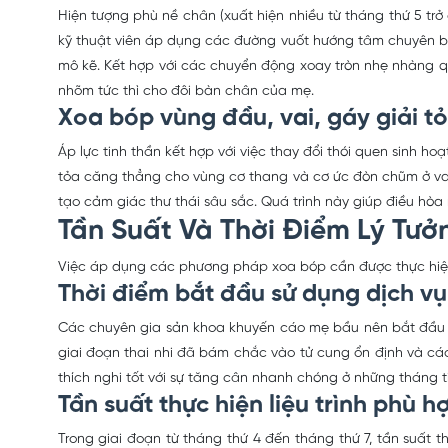
Hiện tượng phù nề chân (xuất hiện nhiều từ tháng thứ 5 tr
kỹ thuật viên áp dụng các đường vuốt hướng tâm chuyên biệ
mô kẽ. Kết hợp với các chuyển động xoay tròn nhẹ nhàng q
nhõm tức thì cho đôi bàn chân của mẹ.
Xoa bóp vùng đầu, vai, gáy giải t
Áp lực tinh thần kết hợp với việc thay đổi thói quen sinh 
tỏa căng thẳng cho vùng cơ thang và cơ ức đòn chũm ở vai
tạo cảm giác thư thái sâu sắc. Quá trình này giúp điều hòa
Tần Suất Và Thời Điểm Lý Tư
Việc áp dụng các phương pháp xoa bóp cần được thực hiện 
Thời điểm bắt đầu sử dụng dịch vụ
Các chuyên gia sản khoa khuyến cáo mẹ bầu nên bắt đầu tr
giai đoạn thai nhi đã bám chắc vào tử cung ổn định và c
thích nghi tốt với sự tăng cân nhanh chóng ở những tháng t
Tần suất thực hiện liệu trình phù 
Trong giai đoạn từ tháng thứ 4 đến tháng thứ 7, tần suất t