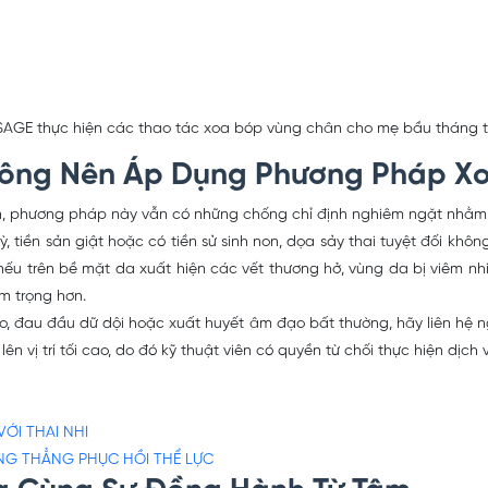
SAGE thực hiện các thao tác xoa bóp vùng chân cho mẹ bầu tháng th
hông Nên Áp Dụng Phương Pháp X
i sản, phương pháp này vẫn có những chống chỉ định nghiêm ngặt nhằ
 tiền sản giật hoặc có tiền sử sinh non, dọa sảy thai tuyệt đối khô
a, nếu trên bề mặt da xuất hiện các vết thương hở, vùng da bị viêm 
m trọng hơn.
o, đau đầu dữ dội hoặc xuất huyết âm đạo bất thường, hãy liên hệ ng
n vị trí tối cao, do đó kỹ thuật viên có quyền từ chối thực hiện d
VỚI THAI NHI
ĂNG THẲNG PHỤC HỒI THỂ LỰC