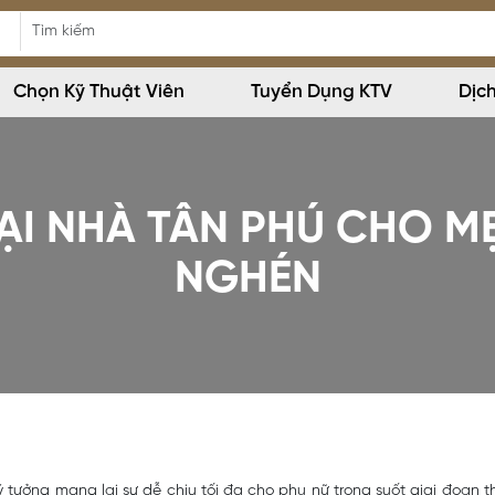
Chọn Kỹ Thuật Viên
Tuyển Dụng KTV
Dịc
ẠI NHÀ TÂN PHÚ CHO M
NGHÉN
 tưởng mang lại sự dễ chịu tối đa cho phụ nữ trong suốt giai đoạn th