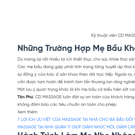
Kỹ thuật viên CD MAS
Những Trường Hợp Mẹ Bầu K
Dù mang lại rất nhiều lợi ích thiết thực cho sức khỏe tha
Các mẹ bầu đang gặp phải tình trạng tăng huyết áp thai kỳ,
sự đồng ý của bác sĩ sản khoa theo dõi trực tiếp. Ngoài r
cần được tạm hoãn để tránh làm tổn thương lan rộng nghiê
Một lưu ý quan trọng khác là khi mẹ bầu có biểu hiện sốt ca
Tân Phú
. CD MASSAGE luôn đặt sự an toàn của khách hàng lê
không đảm bảo các tiêu chuẩn an toàn cho phép.
Xem thêm:
7 LỢI ÍCH ƯU VIỆT CỦA MASSAGE TẠI NHÀ CHO BÀ BẦU ĐỐI 
MASSAGE TẠI NHÀ QUẬN 11 GIÚP GIẢM NHỨC MỎI, GIẢM C