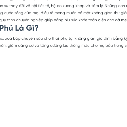
n sự thay đổi về nội tiết tố, hệ cơ xương khớp và tâm lý. Những cơ
ợng cuộc sống của mẹ. Hiểu rõ mong muốn có một không gian thư g
 quy trình chuyên nghiệp giúp nâng niu sức khỏe toàn diện cho cả m
Phú Là Gì?
, xoa bóp chuyên sâu cho thai phụ tại không gian gia đình bằng k
hén, giảm căng cơ và tăng cường lưu thông máu cho mẹ bầu trong suố