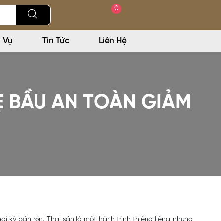
0
h Vụ
Tin Tức
Liên Hệ
Ẹ BẦU AN TOÀN GIẢM
ai kỳ bận rộn. Thai sản là một hành trình thiêng liêng nhưng