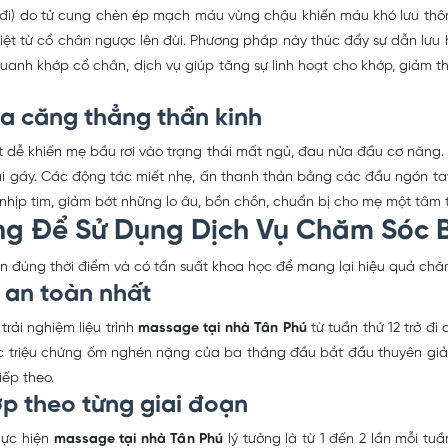
ở đi) do tử cung chèn ép mạch máu vùng chậu khiến máu khó lưu thông
t từ cổ chân ngược lên đùi. Phương pháp này thúc đẩy sự dẫn lưu hạ
uanh khớp cổ chân, dịch vụ giúp tăng sự linh hoạt cho khớp, giảm t
ỏa căng thẳng thần kinh
hoạt dễ khiến mẹ bầu rơi vào trạng thái mất ngủ, đau nửa đầu cơ năng
 gáy. Các động tác miết nhẹ, ấn thanh thản bằng các đầu ngón tay 
 nhịp tim, giảm bớt những lo âu, bồn chồn, chuẩn bị cho mẹ một tâm t
ởng Để Sử Dụng Dịch Vụ Chăm Sóc 
đúng thời điểm và có tần suất khoa học để mang lại hiệu quả chăm
 an toàn nhất
ải nghiệm liệu trình
massage tại nhà Tân Phú
từ tuần thứ 12 trở đi
ác triệu chứng ốm nghén nặng của ba tháng đầu bắt đầu thuyên giả
iếp theo.
hợp theo từng giai đoạn
hực hiện
massage tại nhà Tân Phú
lý tưởng là từ 1 đến 2 lần mỗi tu