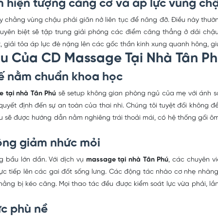
m hiện tượng căng cơ và áp lực vùng ch
 dây chằng vùng chậu phải giãn nở liên tục để nâng đỡ. Điều này thư
yên biệt sẽ tập trung giải phóng các điểm căng thẳng ở dải chậu
, giải tỏa áp lực đè nặng lên các gốc thần kinh xung quanh hông, g
âu Của CD Massage Tại Nhà Tân P
hế nằm chuẩn khoa học
 tại nhà Tân Phú
sẽ setup không gian phòng ngủ của mẹ với ánh sá
 quyết định đến sự an toàn của thai nhi. Chúng tôi tuyệt đối khôn
ầu sẽ được hướng dẫn nằm nghiêng trái thoải mái, có hệ thống gối 
ông giảm nhức mỏi
g bầu lớn dần. Với dịch vụ
massage tại nhà Tân Phú
, các chuyên v
trực tiếp lên các gai đốt sống lưng. Các động tác nhào cơ nhẹ nhàn
ng bị kéo căng. Mọi thao tác đều được kiểm soát lực vừa phải, lắ
ực phù nề