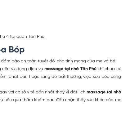
ứ 4 tại quận Tân Phú.
oa Bóp
m đảm bảo an toàn tuyệt đối cho tính mạng của mẹ và bé.
ng nên sử dụng dịch vụ
massage tại nhà Tân Phú
khi chưa có
nhiễm, phát ban hoặc sưng đỏ bất thường, việc xoa bóp cũng
ay với cơ sở y tế gần nhất thay vì đặt lịch
massage tại nhà
ịch vụ nếu qua thăm khám ban đầu nhận thấy sức khỏe của mẹ