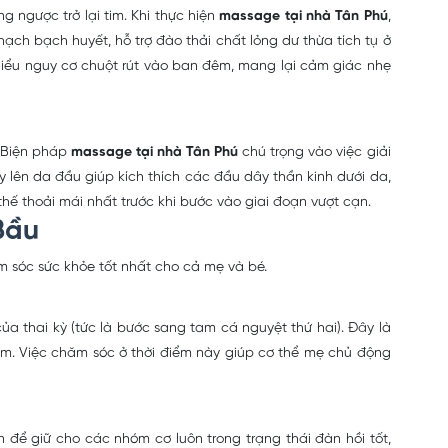
 ngược trở lại tim. Khi thực hiện
massage tại nhà Tân Phú
,
ch bạch huyết, hỗ trợ đào thải chất lỏng dư thừa tích tụ ở
hiểu nguy cơ chuột rút vào ban đêm, mang lại cảm giác nhẹ
. Biện pháp
massage tại nhà Tân Phú
chú trọng vào việc giải
lên da đầu giúp kích thích các đầu dây thần kinh dưới da,
hế thoải mái nhất trước khi bước vào giai đoạn vượt cạn.
Bầu
 sóc sức khỏe tốt nhất cho cả mẹ và bé.
 của thai kỳ (tức là bước sang tam cá nguyệt thứ hai). Đây là
m. Việc chăm sóc ở thời điểm này giúp cơ thể mẹ chủ động
ần để giữ cho các nhóm cơ luôn trong trạng thái đàn hồi tốt,