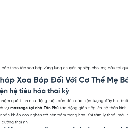
n các thao tác xoa bóp vùng lưng chuyên nghiệp cho mẹ bầu tại quậ
Pháp Xoa Bóp Đối Với Cơ Thể Mẹ B
ện hệ tiêu hóa thai kỳ
 chậm quá trình nhu động ruột, dẫn đến các hiện tượng đầy hơi, b
ịch vụ
massage tại nhà Tân Phú
tác động gián tiếp lên hệ thần kinh
 nhân khiến cơn nghén trở nên trầm trọng hơn. Khi tâm lý thoải mái
dưỡng thai nhi.