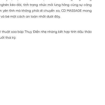
n nghén kéo dài, tình trạng nhức mỏi lưng hông cùng sự căng
iãn yên tĩnh mà không phải di chuyển xa, CD MASSAGE mang
ẹ và bé một cách an toàn nhất dưới đây.
ỹ thuật xoa bóp Thụy Điển nhẹ nhàng kết hợp tinh dầu thảo
t thai kỳ.