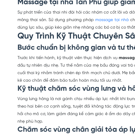
Massage tại nhà Tân Phú giúp giả
Sự phát triển của thai nhi đòi hỏi các nhóm cơ cốt lõi và
mông thai sản. Sử dụng phương pháp
massage tại nhà
chu
dùng lực sâu, giúp kéo giãn nhẹ nhàng các bó cơ bị co thắt
Quy Trình Kỹ Thuật Chuyên S
Bước chuẩn bị không gian và tư t
Trước khi tiến hành, kỹ thuật viên thực hiện dịch vụ
massage
dầu tự nhiên dịu nhẹ. Tư thế nằm của mẹ bầu đóng vai trò
cuối thai kỳ nhằm tránh chèn ép tĩnh mạch chủ dưới. Mẹ b
kê cao chân để đảm bảo tuần hoàn máu tối ưu nhất.
Kỹ thuật chăm sóc vùng lưng và h
Vùng lưng hông là nơi gánh chịu nhiều áp lực nhất khi bụn
theo hai bên cơ cạnh sống, tuyệt đối không tác động lực 
hồi cho mô cơ, làm giảm đáng kể cảm giác ê ẩm do dây chằ
nhẹ phù hợp.
Chăm sóc vùng chân giải tỏa áp l