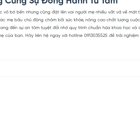
g Cùng Sự Đồng Hành Từ Tâm
úc vô bờ bến nhưng cũng đặt lên vai người mẹ nhiều vất vả về mặt 
 các mẹ bầu chủ động chăm bồi sức khỏe, nâng cao chất lượng cuộc
, mang đến sự an tâm tuyệt đối nhờ quy trình chuẩn hóa khoa học v
 của bạn. Hãy liên hệ ngay với hotline 0913035525 để trải nghiệm