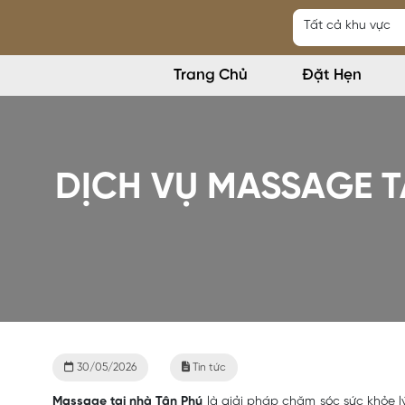
Trang Chủ
Đặt Hẹn
DỊCH VỤ MASSAGE T
30/05/2026
Tin tức
Massage tại nhà Tân Phú
là giải pháp chăm sóc sức khỏe lý