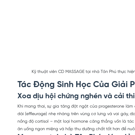
Kỹ thuật viên CD MASSAGE tại nhà Tân Phú thực hiệ
Tác Động Sinh Học Của Giải 
Xoa dịu hội chứng nghén và cải thi
Khi mang thai, sự gia tăng đột ngột của progesterone làm
dài (effleurage) nhẹ nhàng trên vùng cơ lưng và vai gáy, d
nồng độ cortisol – một loại hormone căng thẳng vốn là tác
ăn uống ngon miệng và hấp thu dưỡng chất tốt hơn để nuôi 